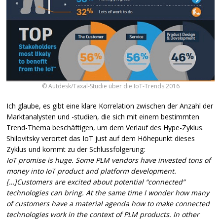
© Autdesk/Taxal-Studie über die IoT-Trends 2016
Ich glaube, es gibt eine klare Korrelation zwischen der Anzahl der
Marktanalysten und -studien, die sich mit einem bestimmten
Trend-Thema beschäftigen, um dem Verlauf des Hype-Zyklus.
Shilovitsky verortet das IoT just auf dem Höhepunkt dieses
Zyklus und kommt zu der Schlussfolgerung:
IoT promise is huge. Some
PLM
vendors have invested tons of
money into IoT product and platform development.
[…]Customers are excited about potential “connected”
technologies can bring. At the same time I wonder how many
of customers have a material agenda how to make connected
technologies work in the context of
PLM
products. In other