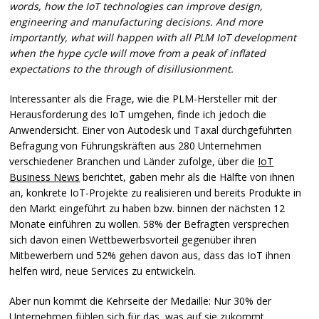
words, how the IoT technologies can improve design,
engineering and manufacturing decisions. And more
importantly, what will happen with all
PLM
IoT development
when the hype cycle will move from a peak of inflated
expectations to the through of disillusionment.
Interessanter als die Frage, wie die
PLM
-Hersteller mit der
Herausforderung des IoT umgehen, finde ich jedoch die
Anwendersicht. Einer von Autodesk und Taxal durchgeführten
Befragung von Führungskräften aus 280 Unternehmen
verschiedener Branchen und Länder zufolge, über die
IoT
Business News
berichtet, gaben mehr als die Hälfte von ihnen
an, konkrete IoT-Projekte zu realisieren und bereits Produkte in
den Markt eingeführt zu haben bzw. binnen der nächsten 12
Monate einführen zu wollen. 58% der Befragten versprechen
sich davon einen Wettbewerbsvorteil gegenüber ihren
Mitbewerbern und 52% gehen davon aus, dass das IoT ihnen
helfen wird, neue Services zu entwickeln.
Aber nun kommt die Kehrseite der Medaille: Nur 30% der
Unternehmen fühlen sich für das, was auf sie zukommt,