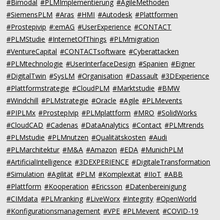
#Bimodal
#PLMImplementierung
#AgileMethoden
#SiemensPLM
#Aras
#HMI
#Autodesk
#Plattformen
#Prostepivip
#:emAG
#UserExperience
#CONTACT
#PLMStudie
#InternetOfThings
#PLMmigration
#VentureCapital
#CONTACTsoftware
#Cyberattacken
#PLMtechnologie
#UserInterfaceDesign
#Spanien
#Eigner
#DigitalTwin
#SysLM
#Organisation
#Dassault
#3DExperience
#Plattformstrategie
#CloudPLM
#Marktstudie
#BMW
#Windchill
#PLMstrategie
#Oracle
#Agile
#PLMevents
#PIPLMx
#ProstepIvip
#PLMplattform
#MRO
#SolidWorks
#CloudCAD
#Cadenas
#DataAnalytics
#Contact
#PLMtrends
#PLMstudie
#PLMnutzen
#Qualitätskosten
#Audi
#PLMarchitektur
#M&A
#Amazon
#EDA
#MunichPLM
#ArtificialIntelligence
#3DEXPERIENCE
#DigitaleTransformation
#Simulation
#Agilität
#PLM
#Komplexität
#IIoT
#ABB
#Plattform
#Kooperation
#Ericsson
#Datenbereinigung
#CIMdata
#PLMranking
#LiveWorx
#Integrity
#OpenWorld
#Konfigurationsmanagement
#VPE
#PLMevent
#COVID-19