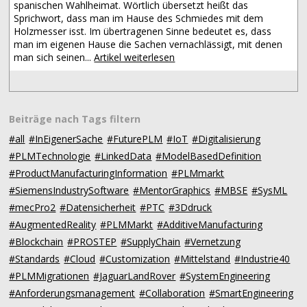
spanischen Wahlheimat. Wörtlich übersetzt heißt das
Sprichwort, dass man im Hause des Schmiedes mit dem
Holzmesser isst. Im übertragenen Sinne bedeutet es, dass
man im eigenen Hause die Sachen vernachlässigt, mit denen
man sich seinen...
Artikel weiterlesen
Beiträge nach Tags filtern
#all
#InEigenerSache
#FuturePLM
#IoT
#Digitalisierung
#PLMTechnologie
#LinkedData
#ModelBasedDefinition
#ProductManufacturingInformation
#PLMmarkt
#SiemensIndustrySoftware
#MentorGraphics
#MBSE
#SysML
#mecPro2
#Datensicherheit
#PTC
#3Ddruck
#AugmentedReality
#PLMMarkt
#AdditiveManufacturing
#Blockchain
#PROSTEP
#SupplyChain
#Vernetzung
#Standards
#Cloud
#Customization
#Mittelstand
#Industrie40
#PLMMigrationen
#JaguarLandRover
#SystemEngineering
#Anforderungsmanagement
#Collaboration
#SmartEngineering