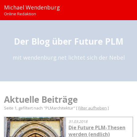
Michael Wendenburg
Online Redaktion
Der Blog über Future PLM
mit wendenburg.net lichtet sich der Nebel
Aktuelle Beiträge
Seite 1, gefiltert nach "PLMarchitektur" [
Filter aufheben
]
31.03.2018
Die Future PLM-Thesen
werden (endlich)