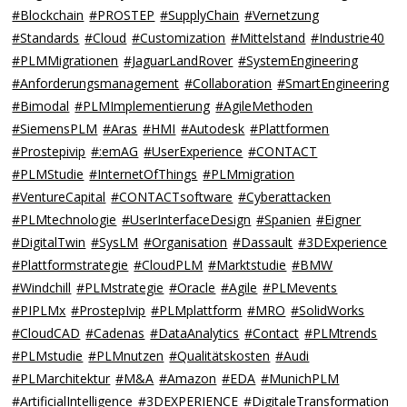
#Blockchain
#PROSTEP
#SupplyChain
#Vernetzung
#Standards
#Cloud
#Customization
#Mittelstand
#Industrie40
#PLMMigrationen
#JaguarLandRover
#SystemEngineering
#Anforderungsmanagement
#Collaboration
#SmartEngineering
#Bimodal
#PLMImplementierung
#AgileMethoden
#SiemensPLM
#Aras
#HMI
#Autodesk
#Plattformen
#Prostepivip
#:emAG
#UserExperience
#CONTACT
#PLMStudie
#InternetOfThings
#PLMmigration
#VentureCapital
#CONTACTsoftware
#Cyberattacken
#PLMtechnologie
#UserInterfaceDesign
#Spanien
#Eigner
#DigitalTwin
#SysLM
#Organisation
#Dassault
#3DExperience
#Plattformstrategie
#CloudPLM
#Marktstudie
#BMW
#Windchill
#PLMstrategie
#Oracle
#Agile
#PLMevents
#PIPLMx
#ProstepIvip
#PLMplattform
#MRO
#SolidWorks
#CloudCAD
#Cadenas
#DataAnalytics
#Contact
#PLMtrends
#PLMstudie
#PLMnutzen
#Qualitätskosten
#Audi
#PLMarchitektur
#M&A
#Amazon
#EDA
#MunichPLM
#ArtificialIntelligence
#3DEXPERIENCE
#DigitaleTransformation