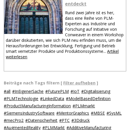
entdeckt
Rund zwei Jahre ist es her,
dass eine Reihe von PLM-
Experten aus Industrie und
Forschung auf Initiative von
Conweaver in einem Workshop
darüber diskutierten, wie sich PLM neu erfinden muss, um die
Herausforderungen bei Entwicklung, Fertigung und Betrieb
smart vernetzter Produkte und Produktionssysteme...
Artikel
weiterlesen
Beiträge nach Tags filtern [
Filter aufheben
]
#all
#InEigenerSache
#FuturePLM
#IoT
#Digitalisierung
#PLMTechnologie
#LinkedData
#ModelBasedDefinition
#ProductManufacturingInformation
#PLMmarkt
#SiemensIndustrySoftware
#MentorGraphics
#MBSE
#SysML
#mecPro2
#Datensicherheit
#PTC
#3Ddruck
#AugmentedReality
#PLMMarkt
#AdditiveManufacturing