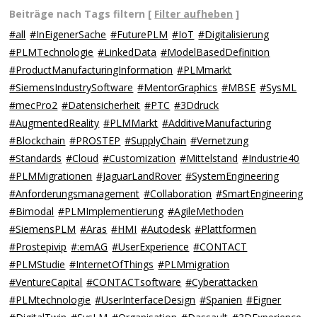
Beiträge nach Tags filtern [
Filter aufheben
]
#all
#InEigenerSache
#FuturePLM
#IoT
#Digitalisierung
#PLMTechnologie
#LinkedData
#ModelBasedDefinition
#ProductManufacturingInformation
#PLMmarkt
#SiemensIndustrySoftware
#MentorGraphics
#MBSE
#SysML
#mecPro2
#Datensicherheit
#PTC
#3Ddruck
#AugmentedReality
#PLMMarkt
#AdditiveManufacturing
#Blockchain
#PROSTEP
#SupplyChain
#Vernetzung
#Standards
#Cloud
#Customization
#Mittelstand
#Industrie40
#PLMMigrationen
#JaguarLandRover
#SystemEngineering
#Anforderungsmanagement
#Collaboration
#SmartEngineering
#Bimodal
#PLMImplementierung
#AgileMethoden
#SiemensPLM
#Aras
#HMI
#Autodesk
#Plattformen
#Prostepivip
#:emAG
#UserExperience
#CONTACT
#PLMStudie
#InternetOfThings
#PLMmigration
#VentureCapital
#CONTACTsoftware
#Cyberattacken
#PLMtechnologie
#UserInterfaceDesign
#Spanien
#Eigner