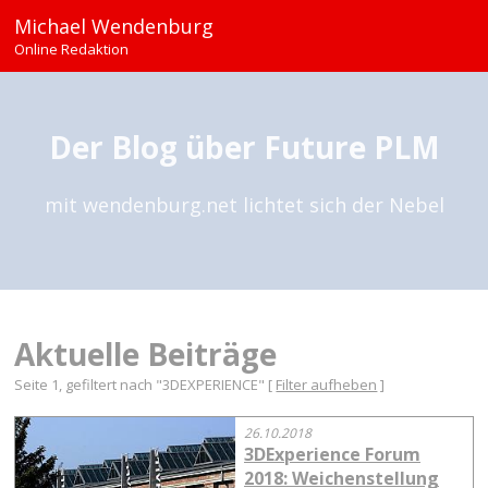
Michael Wendenburg
Online Redaktion
Der Blog über Future PLM
mit wendenburg.net lichtet sich der Nebel
Aktuelle Beiträge
Seite 1, gefiltert nach "3DEXPERIENCE" [
Filter aufheben
]
26.10.2018
3DExperience Forum
2018: Weichenstellung