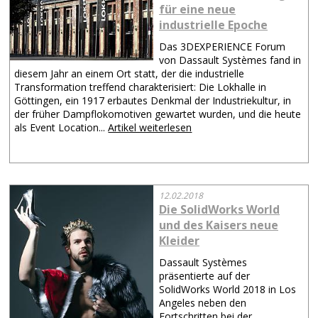
für eine neue
industrielle Epoche
Das 3DEXPERIENCE Forum
von Dassault Systèmes fand in
diesem Jahr an einem Ort statt, der die industrielle
Transformation treffend charakterisiert: Die Lokhalle in
Göttingen, ein 1917 erbautes Denkmal der Industriekultur, in
der früher Dampflokomotiven gewartet wurden, und die heute
als Event Location...
Artikel weiterlesen
12.02.2018
Die SolidWorks World
und des Kaisers neue
Kleider
Dassault Systèmes
präsentierte auf der
SolidWorks World 2018 in Los
Angeles neben den
Fortschritten bei der