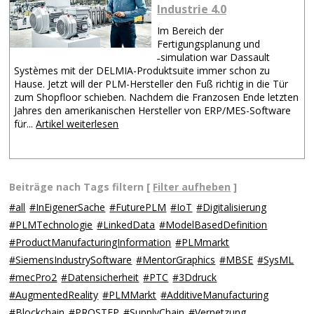
Industrie 4.0
Im Bereich der
Fertigungsplanung und
˗simulation war Dassault
Systèmes mit der DELMIA-Produktsuite immer schon zu
Hause. Jetzt will der PLM-Hersteller den Fuß richtig in die Tür
zum Shopfloor schieben. Nachdem die Franzosen Ende letzten
Jahres den amerikanischen Hersteller von ERP/MES-Software
für...
Artikel weiterlesen
Beiträge nach Tags filtern [
Filter aufheben
]
#all
#InEigenerSache
#FuturePLM
#IoT
#Digitalisierung
#PLMTechnologie
#LinkedData
#ModelBasedDefinition
#ProductManufacturingInformation
#PLMmarkt
#SiemensIndustrySoftware
#MentorGraphics
#MBSE
#SysML
#mecPro2
#Datensicherheit
#PTC
#3Ddruck
#AugmentedReality
#PLMMarkt
#AdditiveManufacturing
#Blockchain
#PROSTEP
#SupplyChain
#Vernetzung