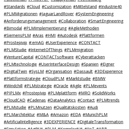
#Standards
#Cloud
#Customization
#Mittelstand
#Industrie40
#PLMMigrationen
#JaguarLandRover
#SystemEngineering
#Anforderungsmanagement
#Collaboration
#SmartEngineering
#Bimodal
#PLMImplementierung
#AgileMethoden
#SiemensPLM
#Aras
#HMI
#Autodesk
#Plattformen
#Prostepivip
#:emAG
#UserExperience
#CONTACT
#PLMStudie
#InternetOfThings
#PLMmigration
#VentureCapital
#CONTACTsoftware
#Cyberattacken
#PLMtechnologie
#UserInterfaceDesign
#Spanien
#Eigner
#DigitalTwin
#SysLM
#Organisation
#Dassault
#3DExperience
#Plattformstrategie
#CloudPLM
#Marktstudie
#BMW
#Windchill
#PLMstrategie
#Oracle
#Agile
#PLMevents
#PIPLMx
#ProstepIvip
#PLMplattform
#MRO
#SolidWorks
#CloudCAD
#Cadenas
#DataAnalytics
#Contact
#PLMtrends
#PLMstudie
#PLMnutzen
#Qualitätskosten
#Audi
#PLMarchitektur
#M&A
#Amazon
#EDA
#MunichPLM
#ArtificialIntelligence
#3DEXPERIENCE
#DigitaleTransformation
#Simulation
#Agilität
#PLM
#Komplexität
#IIoT
#ABB