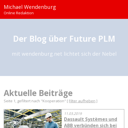
Michael Wendenburg
Online Redaktion
Der Blog über Future PLM
mit wendenburg.net lichtet sich der Nebel
Aktuelle Beiträge
Seite 1, gefiltert nach "Kooperation" [
Filter aufheben
]
11.03.2019
Dassault Systèmes und
ABB verbünden sich bei