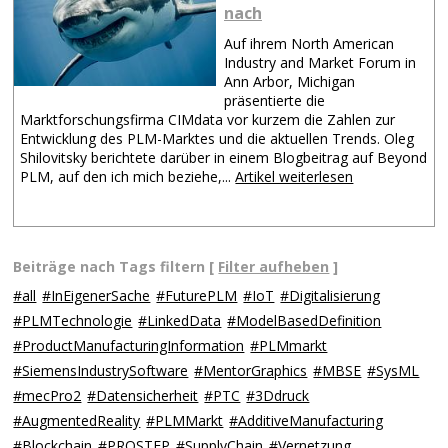
nach
Auf ihrem North American
Industry and Market Forum in
Ann Arbor, Michigan
präsentierte die
Marktforschungsfirma CIMdata vor kurzem die Zahlen zur
Entwicklung des PLM-Marktes und die aktuellen Trends. Oleg
Shilovitsky berichtete darüber in einem Blogbeitrag auf Beyond
PLM, auf den ich mich beziehe,...
Artikel weiterlesen
Beiträge nach Tags filtern [
Filter aufheben
]
#all
#InEigenerSache
#FuturePLM
#IoT
#Digitalisierung
#PLMTechnologie
#LinkedData
#ModelBasedDefinition
#ProductManufacturingInformation
#PLMmarkt
#SiemensIndustrySoftware
#MentorGraphics
#MBSE
#SysML
#mecPro2
#Datensicherheit
#PTC
#3Ddruck
#AugmentedReality
#PLMMarkt
#AdditiveManufacturing
#Blockchain
#PROSTEP
#SupplyChain
#Vernetzung