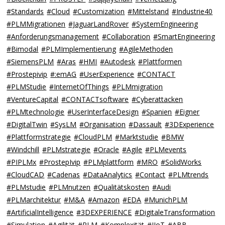
#Standards
#Cloud
#Customization
#Mittelstand
#Industrie40
#PLMMigrationen
#JaguarLandRover
#SystemEngineering
#Anforderungsmanagement
#Collaboration
#SmartEngineering
#Bimodal
#PLMImplementierung
#AgileMethoden
#SiemensPLM
#Aras
#HMI
#Autodesk
#Plattformen
#Prostepivip
#:emAG
#UserExperience
#CONTACT
#PLMStudie
#InternetOfThings
#PLMmigration
#VentureCapital
#CONTACTsoftware
#Cyberattacken
#PLMtechnologie
#UserInterfaceDesign
#Spanien
#Eigner
#DigitalTwin
#SysLM
#Organisation
#Dassault
#3DExperience
#Plattformstrategie
#CloudPLM
#Marktstudie
#BMW
#Windchill
#PLMstrategie
#Oracle
#Agile
#PLMevents
#PIPLMx
#ProstepIvip
#PLMplattform
#MRO
#SolidWorks
#CloudCAD
#Cadenas
#DataAnalytics
#Contact
#PLMtrends
#PLMstudie
#PLMnutzen
#Qualitätskosten
#Audi
#PLMarchitektur
#M&A
#Amazon
#EDA
#MunichPLM
#ArtificialIntelligence
#3DEXPERIENCE
#DigitaleTransformation
#Simulation
#Agilität
#PLM
#Komplexität
#IIoT
#ABB