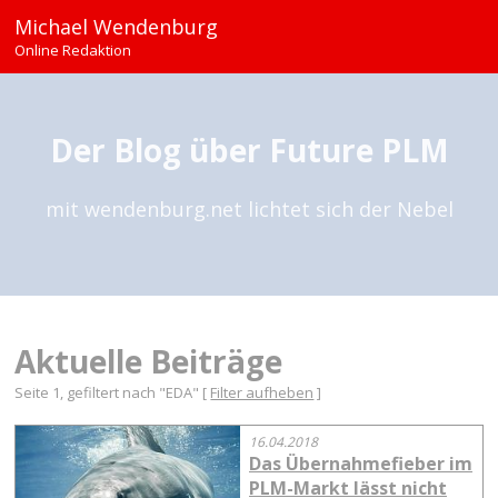
Michael Wendenburg
Online Redaktion
Der Blog über Future PLM
mit wendenburg.net lichtet sich der Nebel
Aktuelle Beiträge
Seite 1, gefiltert nach "EDA" [
Filter aufheben
]
16.04.2018
Das Übernahmefieber im
PLM-Markt lässt nicht