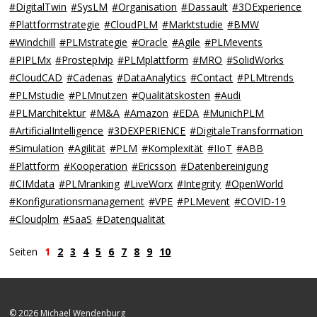
#DigitalTwin
#SysLM
#Organisation
#Dassault
#3DExperience
#Plattformstrategie
#CloudPLM
#Marktstudie
#BMW
#Windchill
#PLMstrategie
#Oracle
#Agile
#PLMevents
#PIPLMx
#ProstepIvip
#PLMplattform
#MRO
#SolidWorks
#CloudCAD
#Cadenas
#DataAnalytics
#Contact
#PLMtrends
#PLMstudie
#PLMnutzen
#Qualitätskosten
#Audi
#PLMarchitektur
#M&A
#Amazon
#EDA
#MunichPLM
#ArtificialIntelligence
#3DEXPERIENCE
#DigitaleTransformation
#Simulation
#Agilität
#PLM
#Komplexität
#IIoT
#ABB
#Plattform
#Kooperation
#Ericsson
#Datenbereinigung
#CIMdata
#PLMranking
#LiveWorx
#Integrity
#OpenWorld
#Konfigurationsmanagement
#VPE
#PLMevent
#COVID-19
#Cloudplm
#SaaS
#Datenqualität
Seiten
1
2
3
4
5
6
7
8
9
10
© 2026 Michael Wendenburg