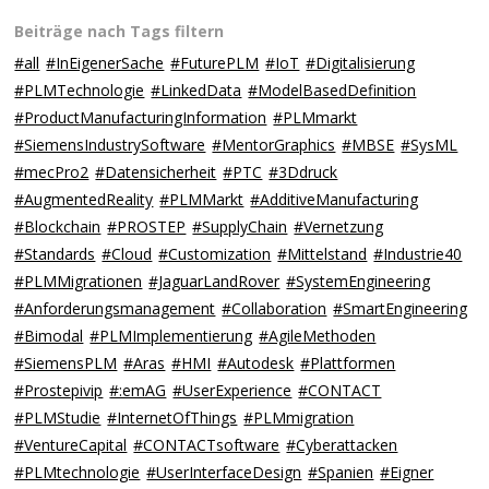
Beiträge nach Tags filtern
#all
#InEigenerSache
#FuturePLM
#IoT
#Digitalisierung
#PLMTechnologie
#LinkedData
#ModelBasedDefinition
#ProductManufacturingInformation
#PLMmarkt
#SiemensIndustrySoftware
#MentorGraphics
#MBSE
#SysML
#mecPro2
#Datensicherheit
#PTC
#3Ddruck
#AugmentedReality
#PLMMarkt
#AdditiveManufacturing
#Blockchain
#PROSTEP
#SupplyChain
#Vernetzung
#Standards
#Cloud
#Customization
#Mittelstand
#Industrie40
#PLMMigrationen
#JaguarLandRover
#SystemEngineering
#Anforderungsmanagement
#Collaboration
#SmartEngineering
#Bimodal
#PLMImplementierung
#AgileMethoden
#SiemensPLM
#Aras
#HMI
#Autodesk
#Plattformen
#Prostepivip
#:emAG
#UserExperience
#CONTACT
#PLMStudie
#InternetOfThings
#PLMmigration
#VentureCapital
#CONTACTsoftware
#Cyberattacken
#PLMtechnologie
#UserInterfaceDesign
#Spanien
#Eigner