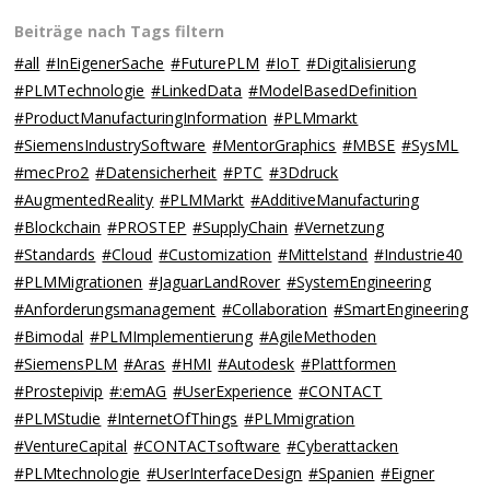
Beiträge nach Tags filtern
#all
#InEigenerSache
#FuturePLM
#IoT
#Digitalisierung
#PLMTechnologie
#LinkedData
#ModelBasedDefinition
#ProductManufacturingInformation
#PLMmarkt
#SiemensIndustrySoftware
#MentorGraphics
#MBSE
#SysML
#mecPro2
#Datensicherheit
#PTC
#3Ddruck
#AugmentedReality
#PLMMarkt
#AdditiveManufacturing
#Blockchain
#PROSTEP
#SupplyChain
#Vernetzung
#Standards
#Cloud
#Customization
#Mittelstand
#Industrie40
#PLMMigrationen
#JaguarLandRover
#SystemEngineering
#Anforderungsmanagement
#Collaboration
#SmartEngineering
#Bimodal
#PLMImplementierung
#AgileMethoden
#SiemensPLM
#Aras
#HMI
#Autodesk
#Plattformen
#Prostepivip
#:emAG
#UserExperience
#CONTACT
#PLMStudie
#InternetOfThings
#PLMmigration
#VentureCapital
#CONTACTsoftware
#Cyberattacken
#PLMtechnologie
#UserInterfaceDesign
#Spanien
#Eigner