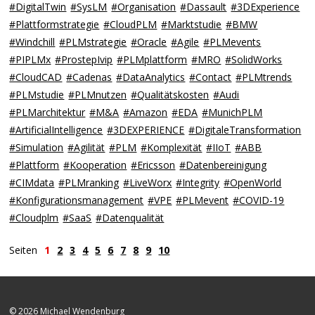
#DigitalTwin
#SysLM
#Organisation
#Dassault
#3DExperience
#Plattformstrategie
#CloudPLM
#Marktstudie
#BMW
#Windchill
#PLMstrategie
#Oracle
#Agile
#PLMevents
#PIPLMx
#ProstepIvip
#PLMplattform
#MRO
#SolidWorks
#CloudCAD
#Cadenas
#DataAnalytics
#Contact
#PLMtrends
#PLMstudie
#PLMnutzen
#Qualitätskosten
#Audi
#PLMarchitektur
#M&A
#Amazon
#EDA
#MunichPLM
#ArtificialIntelligence
#3DEXPERIENCE
#DigitaleTransformation
#Simulation
#Agilität
#PLM
#Komplexität
#IIoT
#ABB
#Plattform
#Kooperation
#Ericsson
#Datenbereinigung
#CIMdata
#PLMranking
#LiveWorx
#Integrity
#OpenWorld
#Konfigurationsmanagement
#VPE
#PLMevent
#COVID-19
#Cloudplm
#SaaS
#Datenqualität
Seiten
1
2
3
4
5
6
7
8
9
10
© 2026 Michael Wendenburg