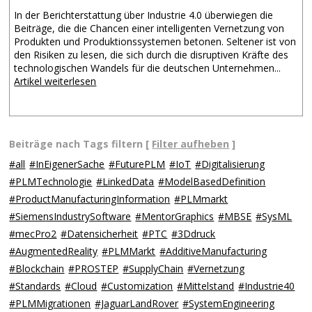
In der Berichterstattung über Industrie 4.0 überwiegen die
Beiträge, die die Chancen einer intelligenten Vernetzung von
Produkten und Produktionssystemen betonen. Seltener ist von
den Risiken zu lesen, die sich durch die disruptiven Kräfte des
technologischen Wandels für die deutschen Unternehmen...
Artikel weiterlesen
Beiträge nach Tags filtern [
Filter aufheben
]
#all
#InEigenerSache
#FuturePLM
#IoT
#Digitalisierung
#PLMTechnologie
#LinkedData
#ModelBasedDefinition
#ProductManufacturingInformation
#PLMmarkt
#SiemensIndustrySoftware
#MentorGraphics
#MBSE
#SysML
#mecPro2
#Datensicherheit
#PTC
#3Ddruck
#AugmentedReality
#PLMMarkt
#AdditiveManufacturing
#Blockchain
#PROSTEP
#SupplyChain
#Vernetzung
#Standards
#Cloud
#Customization
#Mittelstand
#Industrie40
#PLMMigrationen
#JaguarLandRover
#SystemEngineering