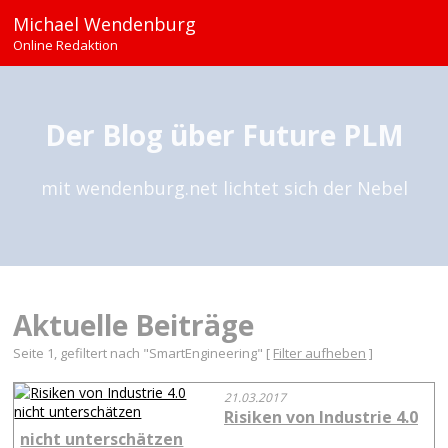
Michael Wendenburg
Online Redaktion
Der Blog über Future PLM
mit wendenburg.net lichtet sich der Nebel
Aktuelle Beiträge
Seite 1, gefiltert nach "SmartEngineering" [
Filter aufheben
]
21.03.2017
Risiken von Industrie 4.0
nicht unterschätzen