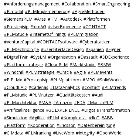
#Anforderungsmanagement
#Collaboration
#SmartEngineering
#Bimodal
#PLMImplementierung
#AgileMethoden
#SiemensPLM
#Aras
#HMI
#Autodesk
#Plattformen
#Prostepivip
#:emAG
#UserExperience
#CONTACT
#PLMStudie
#InternetOfThings
#PLMmigration
#VentureCapital
#CONTACTsoftware
#Cyberattacken
#PLMtechnologie
#UserInterfaceDesign
#Spanien
#Eigner
#DigitalTwin
#SysLM
#Organisation
#Dassault
#3DExperience
#Plattformstrategie
#CloudPLM
#Marktstudie
#BMW
#Windchill
#PLMstrategie
#Oracle
#Agile
#PLMevents
#PIPLMx
#ProstepIvip
#PLMplattform
#MRO
#SolidWorks
#CloudCAD
#Cadenas
#DataAnalytics
#Contact
#PLMtrends
#PLMstudie
#PLMnutzen
#Qualitätskosten
#Audi
#PLMarchitektur
#M&A
#Amazon
#EDA
#MunichPLM
#ArtificialIntelligence
#3DEXPERIENCE
#DigitaleTransformation
#Simulation
#Agilität
#PLM
#Komplexität
#IIoT
#ABB
#Plattform
#Kooperation
#Ericsson
#Datenbereinigung
#CIMdata
#PLMranking
#LiveWorx
#Integrity
#OpenWorld