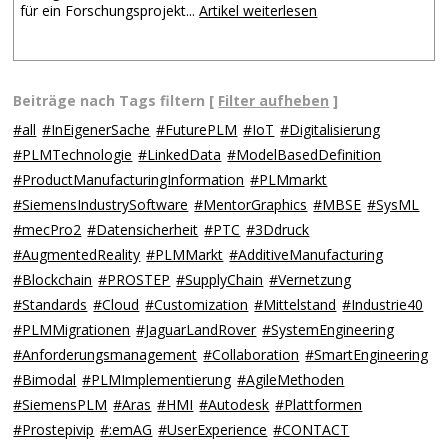
für ein Forschungsprojekt...
Artikel weiterlesen
Beiträge nach Tags filtern [
Filter aufheben
]
#all
#InEigenerSache
#FuturePLM
#IoT
#Digitalisierung
#PLMTechnologie
#LinkedData
#ModelBasedDefinition
#ProductManufacturingInformation
#PLMmarkt
#SiemensIndustrySoftware
#MentorGraphics
#MBSE
#SysML
#mecPro2
#Datensicherheit
#PTC
#3Ddruck
#AugmentedReality
#PLMMarkt
#AdditiveManufacturing
#Blockchain
#PROSTEP
#SupplyChain
#Vernetzung
#Standards
#Cloud
#Customization
#Mittelstand
#Industrie40
#PLMMigrationen
#JaguarLandRover
#SystemEngineering
#Anforderungsmanagement
#Collaboration
#SmartEngineering
#Bimodal
#PLMImplementierung
#AgileMethoden
#SiemensPLM
#Aras
#HMI
#Autodesk
#Plattformen
#Prostepivip
#:emAG
#UserExperience
#CONTACT