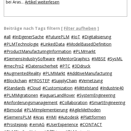
bei Aras...
Artikel weiterlesen
Beiträge nach Tags filtern [
Filter aufheben
]
#all
#InEigenerSache
#FuturePLM
#IoT
#Digitalisierung
#PLMTechnologie
#LinkedData
#ModelBasedDefinition
#ProductManufacturingInformation
#PLMmarkt
#SiemensIndustrySoftware
#MentorGraphics
#MBSE
#SysML
#mecPro2
#Datensicherheit
#PTC
#3Ddruck
#AugmentedReality
#PLMMarkt
#AdditiveManufacturing
#Blockchain
#PROSTEP
#SupplyChain
#Vernetzung
#Standards
#Cloud
#Customization
#Mittelstand
#Industrie40
#PLMMigrationen
#JaguarLandRover
#SystemEngineering
#Anforderungsmanagement
#Collaboration
#SmartEngineering
#Bimodal
#PLMImplementierung
#AgileMethoden
#SiemensPLM
#Aras
#HMI
#Autodesk
#Plattformen
#Prostepivip
#:emAG
#UserExperience
#CONTACT