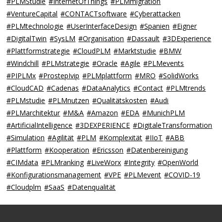
#PLMStudie
#InternetOfThings
#PLMmigration
#VentureCapital
#CONTACTsoftware
#Cyberattacken
#PLMtechnologie
#UserInterfaceDesign
#Spanien
#Eigner
#DigitalTwin
#SysLM
#Organisation
#Dassault
#3DExperience
#Plattformstrategie
#CloudPLM
#Marktstudie
#BMW
#Windchill
#PLMstrategie
#Oracle
#Agile
#PLMevents
#PIPLMx
#ProstepIvip
#PLMplattform
#MRO
#SolidWorks
#CloudCAD
#Cadenas
#DataAnalytics
#Contact
#PLMtrends
#PLMstudie
#PLMnutzen
#Qualitätskosten
#Audi
#PLMarchitektur
#M&A
#Amazon
#EDA
#MunichPLM
#ArtificialIntelligence
#3DEXPERIENCE
#DigitaleTransformation
#Simulation
#Agilität
#PLM
#Komplexität
#IIoT
#ABB
#Plattform
#Kooperation
#Ericsson
#Datenbereinigung
#CIMdata
#PLMranking
#LiveWorx
#Integrity
#OpenWorld
#Konfigurationsmanagement
#VPE
#PLMevent
#COVID-19
#Cloudplm
#SaaS
#Datenqualität