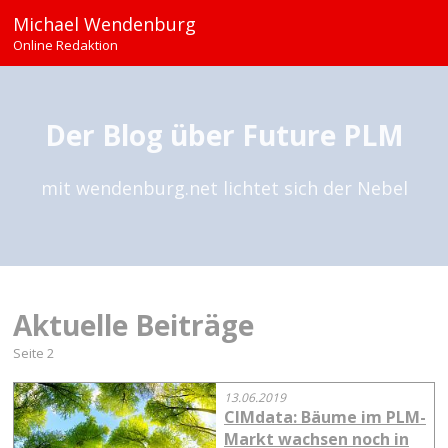
Michael Wendenburg
Online Redaktion
Der Blog über Future PLM
mit wendenburg.net lichtet sich der Nebel
Aktuelle Beiträge
Seite 2
13.06.2019
CIMdata: Bäume im PLM-
Markt wachsen noch in