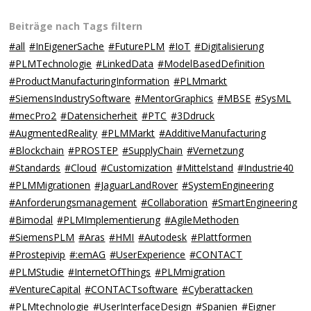
Beiträge nach Tags filtern
#all
#InEigenerSache
#FuturePLM
#IoT
#Digitalisierung
#PLMTechnologie
#LinkedData
#ModelBasedDefinition
#ProductManufacturingInformation
#PLMmarkt
#SiemensIndustrySoftware
#MentorGraphics
#MBSE
#SysML
#mecPro2
#Datensicherheit
#PTC
#3Ddruck
#AugmentedReality
#PLMMarkt
#AdditiveManufacturing
#Blockchain
#PROSTEP
#SupplyChain
#Vernetzung
#Standards
#Cloud
#Customization
#Mittelstand
#Industrie40
#PLMMigrationen
#JaguarLandRover
#SystemEngineering
#Anforderungsmanagement
#Collaboration
#SmartEngineering
#Bimodal
#PLMImplementierung
#AgileMethoden
#SiemensPLM
#Aras
#HMI
#Autodesk
#Plattformen
#Prostepivip
#:emAG
#UserExperience
#CONTACT
#PLMStudie
#InternetOfThings
#PLMmigration
#VentureCapital
#CONTACTsoftware
#Cyberattacken
#PLMtechnologie
#UserInterfaceDesign
#Spanien
#Eigner