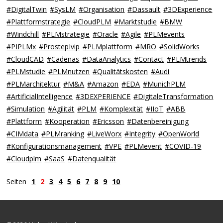
#DigitalTwin
#SysLM
#Organisation
#Dassault
#3DExperience
#Plattformstrategie
#CloudPLM
#Marktstudie
#BMW
#Windchill
#PLMstrategie
#Oracle
#Agile
#PLMevents
#PIPLMx
#ProstepIvip
#PLMplattform
#MRO
#SolidWorks
#CloudCAD
#Cadenas
#DataAnalytics
#Contact
#PLMtrends
#PLMstudie
#PLMnutzen
#Qualitätskosten
#Audi
#PLMarchitektur
#M&A
#Amazon
#EDA
#MunichPLM
#ArtificialIntelligence
#3DEXPERIENCE
#DigitaleTransformation
#Simulation
#Agilität
#PLM
#Komplexität
#IIoT
#ABB
#Plattform
#Kooperation
#Ericsson
#Datenbereinigung
#CIMdata
#PLMranking
#LiveWorx
#Integrity
#OpenWorld
#Konfigurationsmanagement
#VPE
#PLMevent
#COVID-19
#Cloudplm
#SaaS
#Datenqualität
Seiten
1
2
3
4
5
6
7
8
9
10