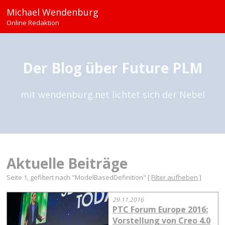
Michael Wendenburg
Online Redaktion
Der Blog über Future PLM
mit wendenburg.net lichtet sich der Nebel
Aktuelle Beiträge
Seite 1, gefiltert nach "ModelBasedDefinition" [
Filter aufheben
]
29.11.2016
PTC Forum Europe 2016:
Vorstellung von Creo 4.0