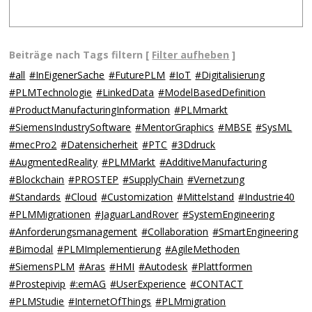
Beiträge nach Tags filtern [
Filter aufheben
]
#all
#InEigenerSache
#FuturePLM
#IoT
#Digitalisierung
#PLMTechnologie
#LinkedData
#ModelBasedDefinition
#ProductManufacturingInformation
#PLMmarkt
#SiemensIndustrySoftware
#MentorGraphics
#MBSE
#SysML
#mecPro2
#Datensicherheit
#PTC
#3Ddruck
#AugmentedReality
#PLMMarkt
#AdditiveManufacturing
#Blockchain
#PROSTEP
#SupplyChain
#Vernetzung
#Standards
#Cloud
#Customization
#Mittelstand
#Industrie40
#PLMMigrationen
#JaguarLandRover
#SystemEngineering
#Anforderungsmanagement
#Collaboration
#SmartEngineering
#Bimodal
#PLMImplementierung
#AgileMethoden
#SiemensPLM
#Aras
#HMI
#Autodesk
#Plattformen
#Prostepivip
#:emAG
#UserExperience
#CONTACT
#PLMStudie
#InternetOfThings
#PLMmigration