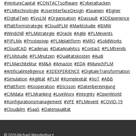
#VentureCapital
#CONTACTsoftware
#Cyberattacken
#PLMtechnologie
#UserInterfaceDesign
#Spanien
#Eigner
#DigitalTwin
#SysLM
#Organisation
#Dassault
#3DExperience
#Plattformstrategie
#CloudPLM
#Marktstudie
#BMW
#Windchill
#PLMstrategie
#Oracle
#Agile
#PLMevents
#PIPLMx
#ProstepIvip
#PLMplattform
#MRO
#SolidWorks
#CloudCAD
#Cadenas
#DataAnalytics
#Contact
#PLMtrends
#PLMstudie
#PLMnutzen
#Qualitätskosten
#Audi
#PLMarchitektur
#M&A
#Amazon
#EDA
#MunichPLM
#ArtificialIntelligence
#3DEXPERIENCE
#DigitaleTransformation
#Simulation
#Agilität
#PLM
#Komplexität
#IIoT
#ABB
#Plattform
#Kooperation
#Ericsson
#Datenbereinigung
#CIMdata
#PLMranking
#LiveWorx
#Integrity
#OpenWorld
#Konfigurationsmanagement
#VPE
#PLMevent
#COVID-19
#Cloudplm
#SaaS
#Datenqualität
© 2026 Michael Wendenburg