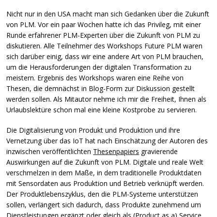
Nicht nur in den
USA
macht man sich Gedanken über die Zukunft
von
PLM
. Vor ein paar Wochen hatte ich das Privileg, mit einer
Runde erfahrener
PLM
-Experten über die Zukunft von
PLM
zu
diskutieren. Alle Teilnehmer des Workshops Future
PLM
waren
sich darüber einig, dass wir eine andere Art von
PLM
brauchen,
um die Herausforderungen der digitalen Transformation zu
meistern. Ergebnis des Workshops waren eine Reihe von
Thesen, die demnächst in Blog-Form zur Diskussion gestellt
werden sollen. Als Mitautor nehme ich mir die Freiheit, Ihnen als
Urlaubslektüre schon mal eine kleine Kostprobe zu servieren.
Die Digitalisierung von Produkt und Produktion und ihre
Vernetzung über das IoT hat nach Einschätzung der Autoren des
inzwischen veröffentlichten
Thesenpapiers
gravierende
Auswirkungen auf die Zukunft von
PLM
. Digitale und reale Welt
verschmelzen in dem Maße, in dem traditionelle Produktdaten
mit Sensordaten aus Produktion und Betrieb verknüpft werden.
Der Produktlebenszyklus, den die
PLM
-Systeme unterstützen
sollen, verlängert sich dadurch, dass Produkte zunehmend um
Dienstleistungen ergänzt oder gleich als (Product as a) Service