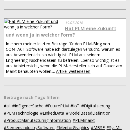
19.07.2016
Hat PLM eine Zukunft
und wenn ja in welcher Form?
In einem meiner letzten Beiträge für den PLM-Blog von
CONTACT Software habe ich darzulegen versucht, warum es
aus Anwendersicht so wichtig ist, PLM aus seinem
Engineering-Nischendasein zu befreien. Ebenso wichtig ist es
aus Anbietersicht, wenn die PLM-Hersteller sich auf Dauer am
Markt behaupten wollen....
Artikel weiterlesen
Beiträge nach Tags filtern
#all
#InEigenerSache
#FuturePLM
#IoT
#Digitalisierung
#PLMTechnologie
#LinkedData
#ModelBasedDefinition
#ProductManufacturingInformation
#PLMmarkt
#SiemensIndustrySoftware
#MentorGraphics
#MBSE
#SysML