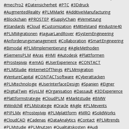
#mecPro2
#Datensicherheit
#PTC
#3Ddruck
#AugmentedReality
#PLMMarkt
#AdditiveManufacturing
#Blockchain
#PROSTEP
#SupplyChain
#Vernetzung
#Standards
#Cloud
#Customization
#Mittelstand
#Industrie40
#PLMMigrationen
#JaguarLandRover
#SystemEngineering
#Anforderungsmanagement
#Collaboration
#SmartEngineering
#Bimodal
#PLMImplementierung
#AgileMethoden
#SiemensPLM
#Aras
#HMI
#Autodesk
#Plattformen
#Prostepivip
#:emAG
#UserExperience
#CONTACT
#PLMStudie
#InternetOfThings
#PLMmigration
#VentureCapital
#CONTACTsoftware
#Cyberattacken
#PLMtechnologie
#UserInterfaceDesign
#Spanien
#Eigner
#DigitalTwin
#SysLM
#Organisation
#Dassault
#3DExperience
#Plattformstrategie
#CloudPLM
#Marktstudie
#BMW
#Windchill
#PLMstrategie
#Oracle
#Agile
#PLMevents
#PIPLMx
#ProstepIvip
#PLMplattform
#MRO
#SolidWorks
#CloudCAD
#Cadenas
#DataAnalytics
#Contact
#PLMtrends
#PLMstudie
#PLMnutzen
#Qualitätskosten
#Audi