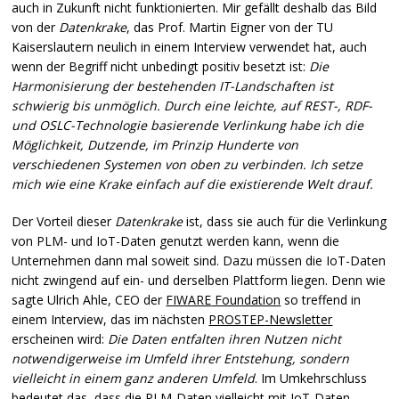
auch in Zukunft nicht funktionierten. Mir gefällt deshalb das Bild
von der
Datenkrake
, das Prof. Martin Eigner von der TU
Kaiserslautern neulich in einem Interview verwendet hat, auch
wenn der Begriff nicht unbedingt positiv besetzt ist:
Die
Harmonisierung der bestehenden IT-Landschaften ist
schwierig bis unmöglich. Durch eine leichte, auf
REST
-,
RDF
-
und
OSLC
-Technologie basierende Verlinkung habe ich die
Möglichkeit, Dutzende, im Prinzip Hunderte von
verschiedenen Systemen von oben zu verbinden. Ich setze
mich wie eine Krake einfach auf die existierende Welt drauf.
Der Vorteil dieser
Datenkrake
ist, dass sie auch für die Verlinkung
von
PLM
- und IoT-Daten genutzt werden kann, wenn die
Unternehmen dann mal soweit sind. Dazu müssen die IoT-Daten
nicht zwingend auf ein- und derselben Plattform liegen. Denn wie
sagte Ulrich Ahle,
CEO
der
FIWARE
Foundation
so treffend in
einem Interview, das im nächsten
PROSTEP
-Newsletter
erscheinen wird:
Die Daten entfalten ihren Nutzen nicht
notwendigerweise im Umfeld ihrer Entstehung, sondern
vielleicht in einem ganz anderen Umfeld
. Im Umkehrschluss
bedeutet das, dass die
PLM
-Daten vielleicht mit IoT-Daten