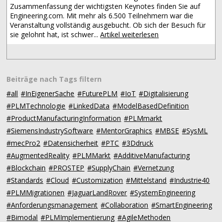
Zusammenfassung der wichtigsten Keynotes finden Sie auf
Engineering.com. Mit mehr als 6.500 Teilnehmern war die
Veranstaltung vollständig ausgebucht. Ob sich der Besuch für
sie gelohnt hat, ist schwer...
Artikel weiterlesen
Beiträge nach Tags filtern
#all
#InEigenerSache
#FuturePLM
#IoT
#Digitalisierung
#PLMTechnologie
#LinkedData
#ModelBasedDefinition
#ProductManufacturingInformation
#PLMmarkt
#SiemensIndustrySoftware
#MentorGraphics
#MBSE
#SysML
#mecPro2
#Datensicherheit
#PTC
#3Ddruck
#AugmentedReality
#PLMMarkt
#AdditiveManufacturing
#Blockchain
#PROSTEP
#SupplyChain
#Vernetzung
#Standards
#Cloud
#Customization
#Mittelstand
#Industrie40
#PLMMigrationen
#JaguarLandRover
#SystemEngineering
#Anforderungsmanagement
#Collaboration
#SmartEngineering
#Bimodal
#PLMImplementierung
#AgileMethoden