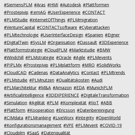
#SiemensPLM
#Aras
#HMI
#Autodesk
#Plattformen
#Prostepivip
#:emAG
#UserExperience
#CONTACT
#PLMStudie
#InternetOfThings
#PLMmigration
#VentureCapital
#CONTACTsoftware
#Cyberattacken
#PLMtechnologie
#UserInterfaceDesign
#Spanien
#Eigner
#DigitalTwin
#SysLM
#Organisation
#Dassault
#3DExperience
#Plattformstrategie
#CloudPLM
#Marktstudie
#BMW
#Windchill
#PLMstrategie
#Oracle
#Agile
#PLMevents
#PIPLMx
#ProstepIvip
#PLMplattform
#MRO
#SolidWorks
#CloudCAD
#Cadenas
#DataAnalytics
#Contact
#PLMtrends
#PLMstudie
#PLMnutzen
#Qualitätskosten
#Audi
#PLMarchitektur
#M&A
#Amazon
#EDA
#MunichPLM
#ArtificialIntelligence
#3DEXPERIENCE
#DigitaleTransformation
#Simulation
#Agilität
#PLM
#Komplexität
#IIoT
#ABB
#Plattform
#Kooperation
#Ericsson
#Datenbereinigung
#CIMdata
#PLMranking
#LiveWorx
#Integrity
#OpenWorld
#Konfigurationsmanagement
#VPE
#PLMevent
#COVID-19
#Cloudplm
#SaaS
#Datenqualität