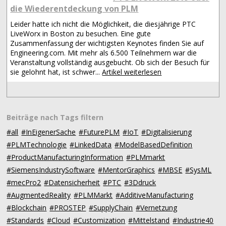
die Wiederentdeckung von PLM
Leider hatte ich nicht die Möglichkeit, die diesjährige PTC
LiveWorx in Boston zu besuchen. Eine gute
Zusammenfassung der wichtigsten Keynotes finden Sie auf
Engineering.com. Mit mehr als 6.500 Teilnehmern war die
Veranstaltung vollständig ausgebucht. Ob sich der Besuch für
sie gelohnt hat, ist schwer...
Artikel weiterlesen
Beiträge nach Tags filtern
#all
#InEigenerSache
#FuturePLM
#IoT
#Digitalisierung
#PLMTechnologie
#LinkedData
#ModelBasedDefinition
#ProductManufacturingInformation
#PLMmarkt
#SiemensIndustrySoftware
#MentorGraphics
#MBSE
#SysML
#mecPro2
#Datensicherheit
#PTC
#3Ddruck
#AugmentedReality
#PLMMarkt
#AdditiveManufacturing
#Blockchain
#PROSTEP
#SupplyChain
#Vernetzung
#Standards
#Cloud
#Customization
#Mittelstand
#Industrie40