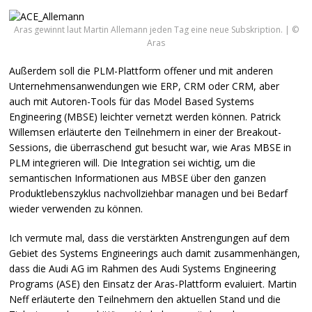
Aras gewinnt laut Martin Allemann jeden Tag eine neue Subskription. | ©
Aras
Außerdem soll die
PLM
-Plattform offener und mit anderen
Unternehmensanwendungen wie
ERP
,
CRM
oder
CRM
, aber
auch mit Autoren-Tools für das Model Based Systems
Engineering (
MBSE
) leichter vernetzt werden können. Patrick
Willemsen erläuterte den Teilnehmern in einer der Breakout-
Sessions, die überraschend gut besucht war, wie Aras
MBSE
in
PLM
integrieren will. Die Integration sei wichtig, um die
semantischen Informationen aus
MBSE
über den ganzen
Produktlebenszyklus nachvollziehbar managen und bei Bedarf
wieder verwenden zu können.
Ich vermute mal, dass die verstärkten Anstrengungen auf dem
Gebiet des Systems Engineerings auch damit zusammenhängen,
dass die Audi AG im Rahmen des Audi Systems Engineering
Programs (
ASE
) den Einsatz der Aras-Plattform evaluiert. Martin
Neff erläuterte den Teilnehmern den aktuellen Stand und die