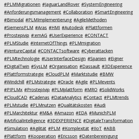
#PLMMigrationen
#JaguarLandRover
#SystemEngineering
#Anforderungsmanagement
#Collaboration
#SmartEngineering
#Bimodal
#PLMImplementierung
#AgileMethoden
#SiemensPLM
#Aras
#HMI
#Autodesk
#Plattformen
#Prostepivip
#:emAG
#UserExperience
#CONTACT
#PLMStudie
#InternetOfThings
#PLMmigration
#VentureCapital
#CONTACTsoftware
#Cyberattacken
#PLMtechnologie
#UserInterfaceDesign
#Spanien
#Eigner
#DigitalTwin
#SysLM
#Organisation
#Dassault
#3DExperience
#Plattformstrategie
#CloudPLM
#Marktstudie
#BMW
#Windchill
#PLMstrategie
#Oracle
#Agile
#PLMevents
#PIPLMx
#ProstepIvip
#PLMplattform
#MRO
#SolidWorks
#CloudCAD
#Cadenas
#DataAnalytics
#Contact
#PLMtrends
#PLMstudie
#PLMnutzen
#Qualitätskosten
#Audi
#PLMarchitektur
#M&A
#Amazon
#EDA
#MunichPLM
#ArtificialIntelligence
#3DEXPERIENCE
#DigitaleTransformation
#Simulation
#Agilität
#PLM
#Komplexität
#IIoT
#ABB
#Plattform
#Kooperation
#Ericsson
#Datenbereinigung