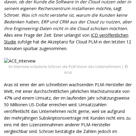
davon, ob der Kunde die Software in der Cloud nutzen oder in
seinem eigenen Rechenzentrum installieren möchte
, sagt
Schroer.
Was ich nicht verstehe ist, warum die Kunden keine
Bedenken haben,
ERP
und
CRM
aus der Cloud zu nutzen, aber
ihre Engineering-Daten nicht in die Cloud schicken möchten.
Alles eine Frage der Zeit: Einer unlängst von
ICD
veröffentlichen
Studie
zufolge hat die Akzeptanz für Cloud
PLM
in den letzten 12
Monaten spürbar zugenommen.
Im Interview erläuterte Schroer die PLM-Vision des Unternehmens | ©
Aras
Aras ist einer der am schnellsten wachsenden
PLM
-Hersteller der
Welt, mit einer durchschnittlichen jährlichen Wachstumsrate von
47% und einem Umsatz, der im laufenden Jahr schätzungsweise
50 Millionen US-Dollar erreichen wird. Umsatzzahlen
veröffentlicht das Unternehmen nicht gerne, weil sie aufgrund
der mehrjährigen Subskriptionsverträge mit Kunden nicht eins zu
eins mit den Lizenzeinnahmen anderer
PLM
-Hersteller
vergleichbar sind. Schroer bestätigte die Zahlen jedoch im