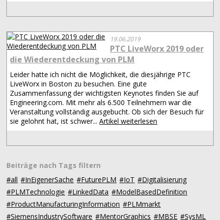
19.06.2019
PTC LiveWorx 2019 oder
die Wiederentdeckung von PLM
Leider hatte ich nicht die Möglichkeit, die diesjährige PTC
LiveWorx in Boston zu besuchen. Eine gute
Zusammenfassung der wichtigsten Keynotes finden Sie auf
Engineering.com. Mit mehr als 6.500 Teilnehmern war die
Veranstaltung vollständig ausgebucht. Ob sich der Besuch für
sie gelohnt hat, ist schwer...
Artikel weiterlesen
Beiträge nach Tags filtern
#all
#InEigenerSache
#FuturePLM
#IoT
#Digitalisierung
#PLMTechnologie
#LinkedData
#ModelBasedDefinition
#ProductManufacturingInformation
#PLMmarkt
#SiemensIndustrySoftware
#MentorGraphics
#MBSE
#SysML