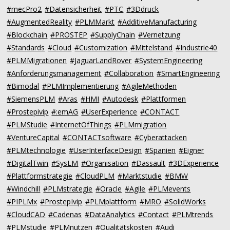
#mecPro2
#Datensicherheit
#PTC
#3Ddruck
#AugmentedReality
#PLMMarkt
#AdditiveManufacturing
#Blockchain
#PROSTEP
#SupplyChain
#Vernetzung
#Standards
#Cloud
#Customization
#Mittelstand
#Industrie40
#PLMMigrationen
#JaguarLandRover
#SystemEngineering
#Anforderungsmanagement
#Collaboration
#SmartEngineering
#Bimodal
#PLMImplementierung
#AgileMethoden
#SiemensPLM
#Aras
#HMI
#Autodesk
#Plattformen
#Prostepivip
#:emAG
#UserExperience
#CONTACT
#PLMStudie
#InternetOfThings
#PLMmigration
#VentureCapital
#CONTACTsoftware
#Cyberattacken
#PLMtechnologie
#UserInterfaceDesign
#Spanien
#Eigner
#DigitalTwin
#SysLM
#Organisation
#Dassault
#3DExperience
#Plattformstrategie
#CloudPLM
#Marktstudie
#BMW
#Windchill
#PLMstrategie
#Oracle
#Agile
#PLMevents
#PIPLMx
#ProstepIvip
#PLMplattform
#MRO
#SolidWorks
#CloudCAD
#Cadenas
#DataAnalytics
#Contact
#PLMtrends
#PLMstudie
#PLMnutzen
#Qualitätskosten
#Audi