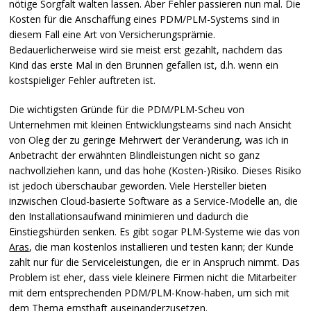
nötige Sorgfalt walten lassen. Aber Fehler passieren nun mal. Die
Kosten für die Anschaffung eines
PDM
/PLM-Systems sind in
diesem Fall eine Art von Versicherungsprämie.
Bedauerlicherweise wird sie meist erst gezahlt, nachdem das
Kind das erste Mal in den Brunnen gefallen ist, d.h. wenn ein
kostspieliger Fehler auftreten ist.
Die wichtigsten Gründe für die
PDM
/PLM-Scheu von
Unternehmen mit kleinen Entwicklungsteams sind nach Ansicht
von Oleg der zu geringe Mehrwert der Veränderung, was ich in
Anbetracht der erwähnten Blindleistungen nicht so ganz
nachvollziehen kann, und das hohe (Kosten-)Risiko. Dieses Risiko
ist jedoch überschaubar geworden. Viele Hersteller bieten
inzwischen Cloud-basierte Software as a Service-Modelle an, die
den Installationsaufwand minimieren und dadurch die
Einstiegshürden senken. Es gibt sogar
PLM
-Systeme wie das von
Aras
, die man kostenlos installieren und testen kann; der Kunde
zahlt nur für die Serviceleistungen, die er in Anspruch nimmt. Das
Problem ist eher, dass viele kleinere Firmen nicht die Mitarbeiter
mit dem entsprechenden
PDM
/PLM-Know-haben, um sich mit
dem Thema ernsthaft auseinanderzusetzen.