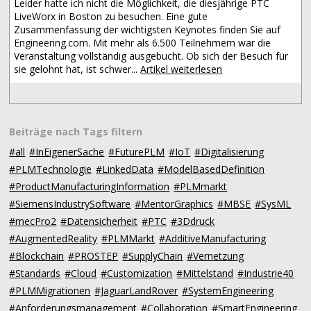
Leider hatte ich nicht die Möglichkeit, die diesjährige PTC
LiveWorx in Boston zu besuchen. Eine gute
Zusammenfassung der wichtigsten Keynotes finden Sie auf
Engineering.com. Mit mehr als 6.500 Teilnehmern war die
Veranstaltung vollständig ausgebucht. Ob sich der Besuch für
sie gelohnt hat, ist schwer...
Artikel weiterlesen
Beiträge nach Tags filtern
#all
#InEigenerSache
#FuturePLM
#IoT
#Digitalisierung
#PLMTechnologie
#LinkedData
#ModelBasedDefinition
#ProductManufacturingInformation
#PLMmarkt
#SiemensIndustrySoftware
#MentorGraphics
#MBSE
#SysML
#mecPro2
#Datensicherheit
#PTC
#3Ddruck
#AugmentedReality
#PLMMarkt
#AdditiveManufacturing
#Blockchain
#PROSTEP
#SupplyChain
#Vernetzung
#Standards
#Cloud
#Customization
#Mittelstand
#Industrie40
#PLMMigrationen
#JaguarLandRover
#SystemEngineering
#Anforderungsmanagement
#Collaboration
#SmartEngineering