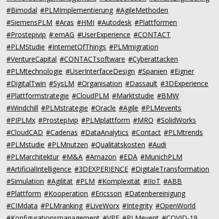
#Bimodal
#PLMImplementierung
#AgileMethoden
#SiemensPLM
#Aras
#HMI
#Autodesk
#Plattformen
#Prostepivip
#:emAG
#UserExperience
#CONTACT
#PLMStudie
#InternetOfThings
#PLMmigration
#VentureCapital
#CONTACTsoftware
#Cyberattacken
#PLMtechnologie
#UserInterfaceDesign
#Spanien
#Eigner
#DigitalTwin
#SysLM
#Organisation
#Dassault
#3DExperience
#Plattformstrategie
#CloudPLM
#Marktstudie
#BMW
#Windchill
#PLMstrategie
#Oracle
#Agile
#PLMevents
#PIPLMx
#ProstepIvip
#PLMplattform
#MRO
#SolidWorks
#CloudCAD
#Cadenas
#DataAnalytics
#Contact
#PLMtrends
#PLMstudie
#PLMnutzen
#Qualitätskosten
#Audi
#PLMarchitektur
#M&A
#Amazon
#EDA
#MunichPLM
#ArtificialIntelligence
#3DEXPERIENCE
#DigitaleTransformation
#Simulation
#Agilität
#PLM
#Komplexität
#IIoT
#ABB
#Plattform
#Kooperation
#Ericsson
#Datenbereinigung
#CIMdata
#PLMranking
#LiveWorx
#Integrity
#OpenWorld
#Konfigurationsmanagement
#VPE
#PLMevent
#COVID-19