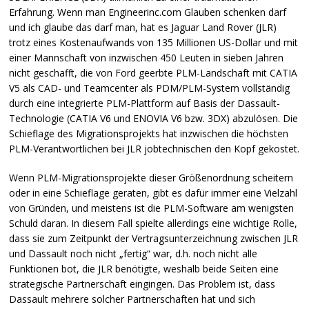
Erfahrung. Wenn man Engineerinc.com Glauben schenken darf
und ich glaube das darf man, hat es Jaguar Land Rover (
JLR
)
trotz eines Kostenaufwands von 135 Millionen US-Dollar und mit
einer Mannschaft von inzwischen 450 Leuten in sieben Jahren
nicht geschafft, die von Ford geerbte
PLM
-Landschaft mit
CATIA
V5 als
CAD
- und Teamcenter als
PDM
/PLM-System vollständig
durch eine integrierte
PLM
-Plattform auf Basis der Dassault-
Technologie (
CATIA
V6 und
ENOVIA
V6 bzw. 3DX) abzulösen. Die
Schieflage des Migrationsprojekts hat inzwischen die höchsten
PLM
-Verantwortlichen bei
JLR
jobtechnischen den Kopf gekostet.
Wenn
PLM
-Migrationsprojekte dieser Größenordnung scheitern
oder in eine Schieflage geraten, gibt es dafür immer eine Vielzahl
von Gründen, und meistens ist die
PLM
-Software am wenigsten
Schuld daran. In diesem Fall spielte allerdings eine wichtige Rolle,
dass sie zum Zeitpunkt der Vertragsunterzeichnung zwischen
JLR
und Dassault noch nicht „fertig“ war, d.h. noch nicht alle
Funktionen bot, die
JLR
benötigte, weshalb beide Seiten eine
strategische Partnerschaft eingingen. Das Problem ist, dass
Dassault mehrere solcher Partnerschaften hat und sich