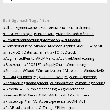
Beiträge nach Tags filtern
#all
#InEigenerSache
#FuturePLM
#IoT
#Digitalisierung
#PLMTechnologie
#LinkedData
#ModelBasedDefinition
#ProductManufacturingInformation
#PLMmarkt
#SiemensIndustrySoftware
#MentorGraphics
#MBSE
#SysML
#mecPro2
#Datensicherheit
#PTC
#3Ddruck
#AugmentedReality
#PLMMarkt
#AdditiveManufacturing
#Blockchain
#PROSTEP
#SupplyChain
#Vernetzung
#Standards
#Cloud
#Customization
#Mittelstand
#Industrie40
#PLMMigrationen
#JaguarLandRover
#SystemEngineering
#Anforderungsmanagement
#Collaboration
#SmartEngineering
#Bimodal
#PLMImplementierung
#AgileMethoden
#SiemensPLM
#Aras
#HMI
#Autodesk
#Plattformen
#Prostepivip
#:emAG
#UserExperience
#CONTACT
#PLMStudie
#InternetOfThings
#PLMmigration