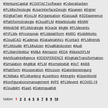
#VentureCapital
#CONTACTsoftware
#Cyberattacken
#PLMtechnologie
#UserInterfaceDesign
#Spanien
#Eigner
#DigitalTwin
#SysLM
#Organisation
#Dassault
#3DExperience
#Plattformstrategie
#CloudPLM
#Marktstudie
#BMW
#Windchill
#PLMstrategie
#Oracle
#Agile
#PLMevents
#PIPLMx
#ProstepIvip
#PLMplattform
#MRO
#SolidWorks
#CloudCAD
#Cadenas
#DataAnalytics
#Contact
#PLMtrends
#PLMstudie
#PLMnutzen
#Qualitätskosten
#Audi
#PLMarchitektur
#M&A
#Amazon
#EDA
#MunichPLM
#ArtificialIntelligence
#3DEXPERIENCE
#DigitaleTransformation
#Simulation
#Agilität
#PLM
#Komplexität
#IIoT
#ABB
#Plattform
#Kooperation
#Ericsson
#Datenbereinigung
#CIMdata
#PLMranking
#LiveWorx
#Integrity
#OpenWorld
#Konfigurationsmanagement
#VPE
#PLMevent
#COVID-19
#Cloudplm
#SaaS
#Datenqualität
Seiten
1
2
3
4
5
6
7
8
9
10