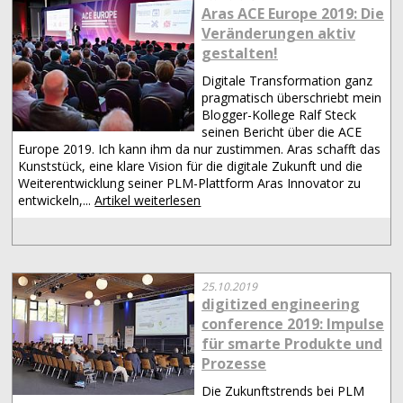
Aras ACE Europe 2019: Die
Veränderungen aktiv
gestalten!
Digitale Transformation ganz
pragmatisch überschriebt mein
Blogger-Kollege Ralf Steck
seinen Bericht über die ACE
Europe 2019. Ich kann ihm da nur zustimmen. Aras schafft das
Kunststück, eine klare Vision für die digitale Zukunft und die
Weiterentwicklung seiner PLM-Plattform Aras Innovator zu
entwickeln,...
Artikel weiterlesen
25.10.2019
digitized engineering
conference 2019: Impulse
für smarte Produkte und
Prozesse
Die Zukunftstrends bei PLM