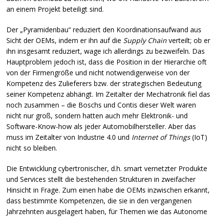
an einem Projekt beteiligt sind.
Der „Pyramidenbau“ reduziert den Koordinationsaufwand aus
Sicht der
OEM
s, indem er ihn auf die
Supply Chain
verteilt; ob er
ihn insgesamt reduziert, wage ich allerdings zu bezweifeln. Das
Hauptproblem jedoch ist, dass die Position in der Hierarchie oft
von der Firmengröße und nicht notwendigerweise von der
Kompetenz des Zulieferers bzw. der strategischen Bedeutung
seiner Kompetenz abhängt. Im Zeitalter der Mechatronik fiel das
noch zusammen – die Boschs und Contis dieser Welt waren
nicht nur groß, sondern hatten auch mehr Elektronik- und
Software-Know-how als jeder Automobilhersteller. Aber das
muss im Zeitalter von Industrie 4.0 und
Internet of Things
(IoT)
nicht so bleiben.
Die Entwicklung cybertronischer, d.h. smart vernetzter Produkte
und Services stellt die bestehenden Strukturen in zweifacher
Hinsicht in Frage. Zum einen habe die
OEM
s inzwischen erkannt,
dass bestimmte Kompetenzen, die sie in den vergangenen
Jahrzehnten ausgelagert haben, für Themen wie das Autonome