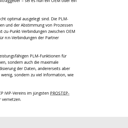
ftraggeber – sei es nun ein
OEM
oder ein
icht optimal ausgelegt sind. Die
PLM
-
en und der Abstimmung von Prozessen
nkt-zu-Punkt-Verbindungen zwischen
OEM
r n:n-Verbindungen der Partner
leistungsfähigen
PLM
-Funktionen für
en, sondern auch die maximale
isierung der Daten, andererseits aber
wenig, sondern zu viel Information, wie
P iViP-Vereins im jüngsten
PROSTEP
-
r vernetzen.