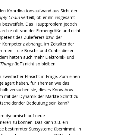
den Koordinationsaufwand aus Sicht der
ply Chain
verteilt; ob er ihn insgesamt
 zu bezweifeln. Das Hauptproblem jedoch
ierarchie oft von der Firmengröße und nicht
etenz des Zulieferers bzw. der
r Kompetenz abhängt. Im Zeitalter der
ammen – die Boschs und Contis dieser
dern hatten auch mehr Elektronik- und
 Things
(IoT) nicht so bleiben.
n zweifacher Hinsicht in Frage. Zum einen
gelagert haben, für Themen wie das
shalb versuchen sie, dieses Know-how
um mit der Dynamik der Märkte Schritt zu
entscheidender Bedeutung sein kann?
, um dynamisch auf neue
eren zu können. Das kann z.B. ein
rvice bestimmter Subsysteme übernimmt. In