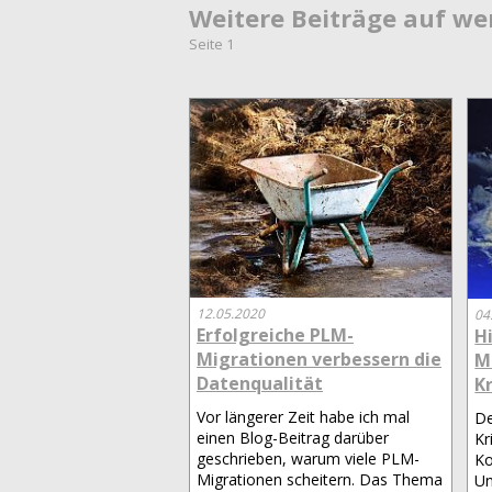
Weitere Beiträge auf w
Seite 1
12.05.2020
04
Erfolgreiche PLM-
H
Migrationen verbessern die
M
Datenqualität
K
Vor längerer Zeit habe ich mal
De
einen Blog-Beitrag darüber
Kr
geschrieben, warum viele PLM-
Ko
Migrationen scheitern. Das Thema
Un