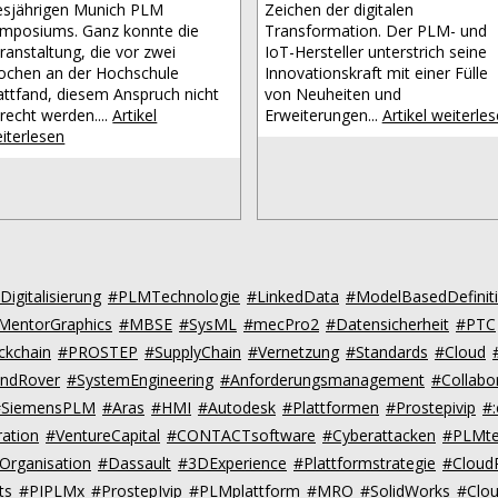
esjährigen Munich PLM
Zeichen der digitalen
mposiums. Ganz konnte die
Transformation. Der PLM- und
ranstaltung, die vor zwei
IoT-Hersteller unterstrich seine
chen an der Hochschule
Innovationskraft mit einer Fülle
attfand, diesem Anspruch nicht
von Neuheiten und
recht werden....
Artikel
Erweiterungen...
Artikel weiterle
iterlesen
Digitalisierung
#PLMTechnologie
#LinkedData
#ModelBasedDefinit
MentorGraphics
#MBSE
#SysML
#mecPro2
#Datensicherheit
#PTC
ckchain
#PROSTEP
#SupplyChain
#Vernetzung
#Standards
#Cloud
andRover
#SystemEngineering
#Anforderungsmanagement
#Collabo
#SiemensPLM
#Aras
#HMI
#Autodesk
#Plattformen
#Prostepivip
#
ation
#VentureCapital
#CONTACTsoftware
#Cyberattacken
#PLMte
Organisation
#Dassault
#3DExperience
#Plattformstrategie
#Clou
ts
#PIPLMx
#ProstepIvip
#PLMplattform
#MRO
#SolidWorks
#Clo