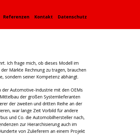
Referenzen
Kontakt
Datenschutz
rt. Ich frage mich, ob dieses Modell im
k der Märkte Rechnung zu tragen, brauchen
öße, sondern seiner Kompetenz abhängt.
n der Automotive-Industrie mit den
OEM
s
 Mittelbau der großen Systemlieferanten
ferer der zweiten und dritten Reihe an der
ieren, war lange Zeit Vorbild für andere
bus und Co. die Automobilhersteller nach,
endenzen zur Hierarchisierung auch im
Hunderte von Zulieferern an einem Projekt