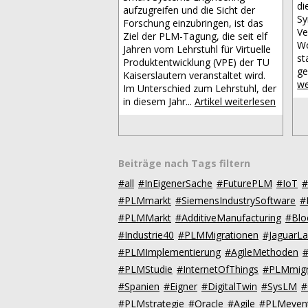
di
aufzugreifen und die Sicht der
Sy
Forschung einzubringen, ist das
Ve
Ziel der PLM-Tagung, die seit elf
Wo
Jahren vom Lehrstuhl für Virtuelle
st
Produktentwicklung (VPE) der TU
ge
Kaiserslautern veranstaltet wird.
we
Im Unterschied zum Lehrstuhl, der
in diesem Jahr...
Artikel weiterlesen
Beiträge nach Tags filtern
#all
#InEigenerSache
#FuturePLM
#IoT
#
#PLMmarkt
#SiemensIndustrySoftware
#
#PLMMarkt
#AdditiveManufacturing
#Blo
#Industrie40
#PLMMigrationen
#JaguarL
#PLMImplementierung
#AgileMethoden
#PLMStudie
#InternetOfThings
#PLMmigr
#Spanien
#Eigner
#DigitalTwin
#SysLM
#
#PLMstrategie
#Oracle
#Agile
#PLMeven