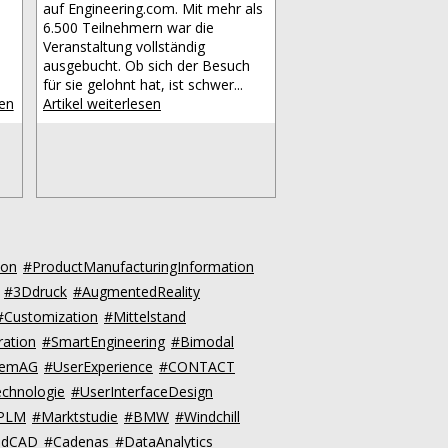
auf Engineering.com. Mit mehr als
6.500 Teilnehmern war die
Veranstaltung vollständig
ausgebucht. Ob sich der Besuch
für sie gelohnt hat, ist schwer...
sen
Artikel weiterlesen
ion
#ProductManufacturingInformation
#3Ddruck
#AugmentedReality
#Customization
#Mittelstand
ration
#SmartEngineering
#Bimodal
:emAG
#UserExperience
#CONTACT
chnologie
#UserInterfaceDesign
dPLM
#Marktstudie
#BMW
#Windchill
udCAD
#Cadenas
#DataAnalytics