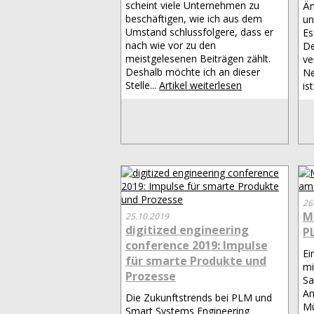
scheint viele Unternehmen zu
Äm
beschäftigen, wie ich aus dem
un
Umstand schlussfolgere, dass er
Es
nach wie vor zu den
De
meistgelesenen Beiträgen zählt.
ve
Deshalb möchte ich an dieser
Ne
Stelle...
Artikel weiterlesen
ist
26
M
25.10.2019
digitized engineering
P
conference 2019: Impulse
Ei
für smarte Produkte und
mi
Prozesse
Sa
An
Die Zukunftstrends bei PLM und
Mü
Smart Systems Engineering