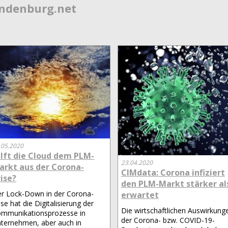
endenburg.net
.05.2020
ilft die Cloud dem PLM-
23.04.2020
arkt aus der Corona-
CIMdata: Corona infiziert
rise?
den PLM-Markt stärker al
r Lock-Down in der Corona-
erwartet
ise hat die Digitalisierung der
Die wirtschaftlichen Auswirkung
mmunikationsprozesse in
der Corona- bzw. COVID-19-
ternehmen, aber auch in