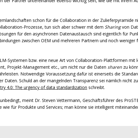
der Partner untereinander ebenso wichtig sein, wie die mit ihrem Au
emlandschaften schon für die Collaboration in der Zulieferpyramide n
ollaboration-Prozesse, tun sich aber schwer mit dem
Sharing
von Dat
sungen für den asynchronen Datenaustausch sind eigentlich für Pu
erbindungen zwischen
OEM
und mehreren Partnern und noch weniger fü
LM
-Systemen bzw. eine neue Art von Collaboration-Plattformen mit 
t, Projekt-Management etc., um nicht nur die Daten
sharen
zu könn
leisten. Notwendige Voraussetzung dafür ist einerseits die Standard
er Daten. Schuld an der mangelnden Transparenz sei nämlich nicht zu 
try 4.0: The urgency of data standardization
schreibt.
 unbedingt, meint Dr. Steven Vettermann, Geschäftsführer des ProSTE
he wie für Produkte und Services; man könne sie intelligent miteinande