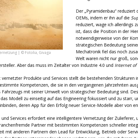
Der „Pyramidenbau“ reduziert 
OEM
s, indem er ihn auf die
Sup
reduziert, wage ich allerdings
ist, dass die Position in der H
notwendigerweise von der Komp
strategischen Bedeutung seine
Mechatronik fiel das noch zus
rnetzung | © Fotolia, Givaga
Welt waren nicht nur groß, son
teller. Aber das muss im Zeitalter von Industrie 4.0 und
Internet of
t vernetzter Produkte und Services stellt die bestehenden Strukturen i
bestimmte Kompetenzen, die sie in den vergangenen Jahrzehnten aus
 Fahrzeugs mit seiner Umwelt von strategischer Bedeutung sind. De
das Modell zu einseitig auf das Engineering fokussiert und zu starr, 
a einbinden, deren App für den Erfolg neuer Service-Modelle aber von 
und Services erfordert eine intelligentere Vernetzung der Zulieferer
anchenfremde Partner mit bestimmten Kompetenzen schneller integri
eit mit anderen Partnern den Lead für Entwicklung, Betrieb oder Se