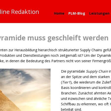
line Redaktion
Home
PLM-Blog
Leistungen
Pyramide muss geschleift werden
nten zur Herausbildung hierarchisch strukturierter Supply Chains gefüh
on Produkten und Dienstleistungen noch zeitgemäß ist? Um der Dynami
erke, in denen die Bedeutung des Partners nicht von seiner Firmengr
Die pyramidale
Supply Chain
i
an der Spitze und dem starken
(
Tier1
), die wiederum die Zulie
Basis koordinieren und kontroll
Branchen. Zunächst ahmten Air
und inzwischen sind ähnliche T
Schiffbau zu erkennen, wo oft 
beteiligt sind.