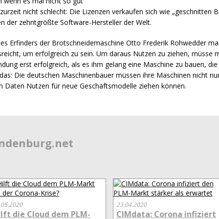
 wenn es mal nicht so gut
zurzeit nicht schlecht: Die Lizenzen verkaufen sich wie „geschnitten B
n der zehntgrößte Software-Hersteller der Welt.
 des Erfinders der Brotschneidemaschine Otto Frederik Rohwedder m
ausreicht, um erfolgreich zu sein. Um daraus Nutzen zu ziehen, müss
ndung erst erfolgreich, als es ihm gelang eine Maschine zu bauen, di
t das: Die deutschen Maschinenbauer müssen ihre Maschinen nicht nu
n Daten Nutzen für neue Geschäftsmodelle ziehen können.
endenburg.net
.05.2020
23.04.2020
ilft die Cloud dem PLM-
CIMdata: Corona infiziert