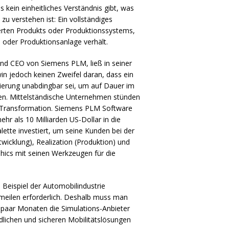
ein einheitliches Verständnis gibt, was
zu verstehen ist: Ein vollständiges
eferten Produkts oder Produktionssystems,
e oder Produktionsanlage verhält.
und
CEO
von Siemens
PLM
, ließ in seiner
n jedoch keinen Zweifel daran, dass ein
isierung unabdingbar sei, um auf Dauer im
n. Mittelständische Unternehmen stünden
n Transformation. Siemens
PLM
Software
ehr als 10 Milliarden US-Dollar in die
lette investiert, um seine Kunden bei der
ntwicklung), Realization (Produktion) und
phics mit seinen Werkzeugen für die
 Beispiel der Automobilindustrie
meilen erforderlich. Deshalb muss man
 paar Monaten die Simulations-Anbieter
ndlichen und sicheren Mobilitätslösungen