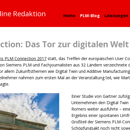
line Redaktion
Home
PLM-Blog
Leistungen
tion: Das Tor zur digitalen Welt
ns
PLM
Connection 2017
statt, das Treffen der europäischen User
 von Siemens
PLM
und Fachjournalisten aus 32 Ländern verzeichnete d
 allem Zukunftsthemen wie Digital Twin und Additive Manufacturing a
eilnehmer nahmen zum ersten Mal an der Veranstaltung teil, wie Ma
agte.
Einer Studie von Gartner zufol
Unternehmen den Digital Twin o
Romers weiter ausführte – eine
Ergebnis einer spontanen Umfr
Großteil der Siemens
PLM
-Com
Schöpfungsakt noch nicht sowe