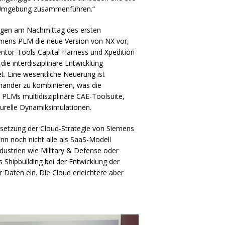
 Umgebung zusammenführen.“
rägen am Nachmittag des ersten
iemens
PLM
die neue Version von NX vor,
entor-Tools Capital Harness und Xpedition
die interdisziplinäre Entwicklung
t. Eine wesentliche Neuerung ist
nander zu kombinieren, was die
s
PLM
s multidisziplinäre
CAE
-Toolsuite,
turelle Dynamiksimulationen.
setzung der Cloud-Strategie von Siemens
n noch nicht alle als SaaS-Modell
ndustrien wie Military & Defense oder
Shipbuilding bei der Entwicklung der
Daten ein. Die Cloud erleichtere aber