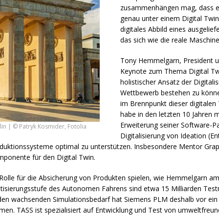
zusammenhängen mag, dass es k
genau unter einem Digital Twin 
digitales Abbild eines ausgeli
das sich wie die reale Maschin
Tony Hemmelgarn, President 
Keynote zum Thema Digital Twi
holistischer Ansatz der Digital
Wettbewerb bestehen zu könne
im Brennpunkt dieser digitale
habe in den letzten 10 Jahren m
Erweiterung seiner Software-Pa
in | © Patryk Kosmider, Fotolia
Digitalisierung von Ideation (E
Produktionssysteme optimal zu unterstützen. Insbesondere Mentor Gra
mponente für den Digital Twin.
e Rolle für die Absicherung von Produkten spielen, wie Hemmelgarn am
atisierungsstufe des Autonomen Fahrens sind etwa 15 Milliarden Test
 auf den wachsenden Simulationsbedarf hat Siemens
PLM
deshalb vor ein
mmen.
TASS
ist spezialisiert auf Entwicklung und Test von umweltfreu