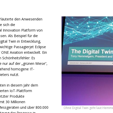
erläuterte den Anwesenden
 sich die
al Innovation Platform von
sen. Als Beispiel für die
ital Twin in Entwicklung,
wichtige Passagierjet Eclipse
r
ONE
Aviation entwickelt. Ein
n Schönheitsfehler: Es
te nur auf der „grünen Wiese“,
tgehend homogene IT-
eters nutzt.
ten in diesem Jahr dem
ierten IoT-Plattform
etzter Produkte
mit 30 Millionen
Messgeräten und über 800.000
Ohne Digital Twin geht laut Hemm
etzung der Prozesse in