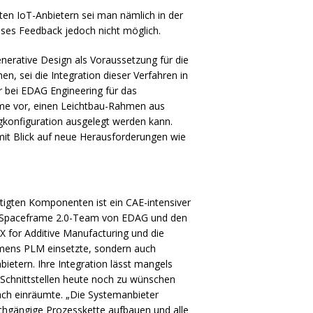
ten IoT-Anbietern sei man nämlich in der
eses Feedback jedoch nicht möglich.
erative Design als Voraussetzung für die
, sei die Integration dieser Verfahren in
r bei
EDAG
Engineering für das
ame vor, einen Leichtbau-Rahmen aus
konfiguration ausgelegt werden kann.
mit Blick auf neue Herausforderungen wie
.
rtigten Komponenten ist ein
CAE
-intensiver
nSpaceframe 2.0-Team von
EDAG
und den
NX for Additive Manufacturing und die
emens
PLM
einsetzte, sondern auch
ietern. Ihre Integration lässt mangels
Schnittstellen heute noch zu wünschen
räch einräumte. „Die Systemanbieter
hgängige Prozesskette aufbauen und alle