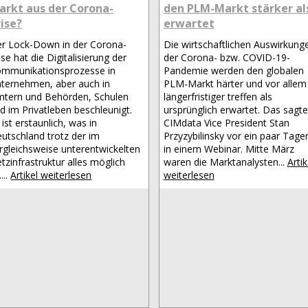
arkt aus der Corona-
den PLM-Markt stärker al
rise?
erwartet
r Lock-Down in der Corona-
Die wirtschaftlichen Auswirkung
ise hat die Digitalisierung der
der Corona- bzw. COVID-19-
mmunikationsprozesse in
Pandemie werden den globalen
ternehmen, aber auch in
PLM-Markt härter und vor allem
tern und Behörden, Schulen
längerfristiger treffen als
d im Privatleben beschleunigt.
ursprünglich erwartet. Das sagte
 ist erstaunlich, was in
CIMdata Vice President Stan
utschland trotz der im
Przyzybilinsky vor ein paar Tage
rgleichsweise unterentwickelten
in einem Webinar. Mitte März
tzinfrastruktur alles möglich
waren die Marktanalysten...
Artik
....
Artikel weiterlesen
weiterlesen