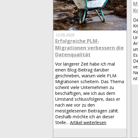
M
K
De
Kr
Ko
12.05.2020
Un
Erfolgreiche PLM-
Äm
Migrationen verbessern die
un
Datenqualität
Es
De
Vor längerer Zeit habe ich mal
ve
einen Blog-Beitrag darüber
Ne
geschrieben, warum viele PLM-
ist
Migrationen scheitern. Das Thema
scheint viele Unternehmen zu
beschäftigen, wie ich aus dem
Umstand schlussfolgere, dass er
nach wie vor zu den
meistgelesenen Beiträgen zählt.
Deshalb möchte ich an dieser
Stelle...
Artikel weiterlesen