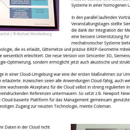
Systeme in einer homogenen
In den parallel laufenden Vort
Veranstaltungstages stellte S
die dank der Integration der M
 wächst | © Michael Wendenburg
eine bessere Unterstützung für 
mechatronischer Systeme biete
ogie, die es erlaubt, Gitternetze und präzise
BREP
-Geometrie mitei
e wesentlich erleichtert. Die neue Version von Simcenter 3D, Siemen
ogie-Optimierung, sondern ermöglicht jetzt auch akustische und struk
euge in einer Cloud-Umgebung war eine der ersten Maßnahmen zur Um
rläuterte. Inzwischen seien alle Anwendungen Cloud-fähig, auch wen
eine wachsende Akzeptanz für die Cloud selbst in streng regulierten I
eeindruckenden Referenzen untermauern. So setzt z.B. Newport News 
e Cloud-basierte Plattform für das Management gemeinsam genutzter 
nstigen Zugang zur neusten Technologie, meinte Coleman.
e Daten in der Cloud nicht