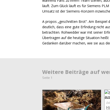
während Fans zu ihrem Team stehen, auch
läuft. Zum Glück läuft es für Siemens
PLM
Umsatz ist der Siemens-Konzern inzwische
A propos „geschnitten Brot“. Am Beispiel
deutlich, dass eine gute Erfindung nicht 
betrachten. Rohwedder war mit seiner Erfi
Übertragen auf die heutige Situation heiß
Gedanken darüber machen, wie sie aus de
Weitere Beiträge auf w
Seite 1
04
H