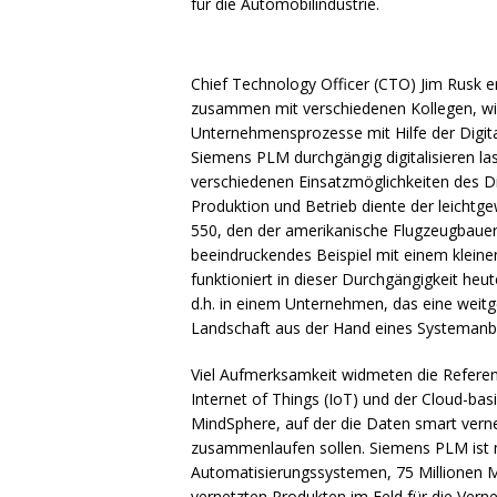
für die Automobilindustrie.
Chief Technology Officer (
CTO
) Jim Rusk 
zusammen mit verschiedenen Kollegen, wie
Unternehmensprozesse mit Hilfe der Digit
Siemens
PLM
durchgängig digitalisieren las
verschiedenen Einsatzmöglichkeiten des Dig
Produktion und Betrieb diente der leichtge
550, den der amerikanische Flugzeugbaue
beeindruckendes Beispiel mit einem kleine
funktioniert in dieser Durchgängigkeit heu
d.h. in einem Unternehmen, das eine wei
Landschaft aus der Hand eines Systemanbi
Viel Aufmerksamkeit widmeten die Referen
Internet of Things (IoT) und der Cloud-bas
MindSphere, auf der die Daten smart vern
zusammenlaufen sollen. Siemens
PLM
ist 
Automatisierungssystemen, 75 Millionen 
vernetzten Produkten im Feld für die Vern