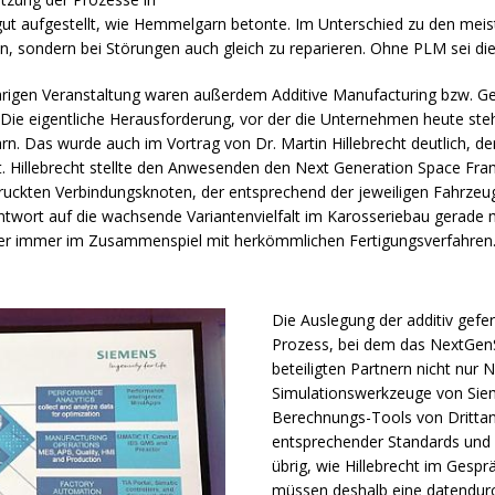
gut aufgestellt, wie Hemmelgarn betonte. Im Unterschied zu den meis
n, sondern bei Störungen auch gleich zu reparieren. Ohne
PLM
sei di
igen Veranstaltung waren außerdem Additive Manufacturing bzw. Gen
Die eigentliche Herausforderung, vor der die Unternehmen heute stehen
. Das wurde auch im Vortrag von Dr. Martin Hillebrecht deutlich, de
. Hillebrecht stellte den Anwesenden den Next Generation Space Fr
ckten Verbindungsknoten, der entsprechend der jeweiligen Fahrzeug
ntwort auf die wachsende Variantenvielfalt im Karosseriebau gerade 
 aber immer im Zusammenspiel mit herkömmlichen Fertigungsverfahren
Die Auslegung der additiv gefe
Prozess, bei dem das NextGe
beteiligten Partnern nicht nur 
Simulationswerkzeuge von Si
Berechnungs-Tools von Drittanb
entsprechender Standards und 
übrig, wie Hillebrecht im Gesp
müssen deshalb eine datendurc