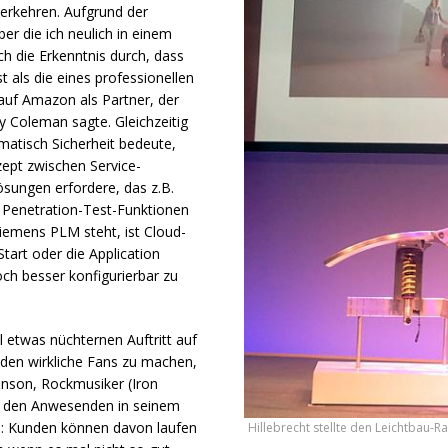
 verkehren. Aufgrund der
r die ich neulich in einem
ich die Erkenntnis durch, dass
st als die eines professionellen
 auf Amazon als Partner, der
dy Coleman sagte. Gleichzeitig
matisch Sicherheit bedeute,
ept zwischen Service-
ösungen erfordere, das z.B.
Penetration-Test-Funktionen
 Siemens
PLM
steht, ist Cloud-
art oder die Application
h besser konfigurierbar zu
etwas nüchternen Auftritt auf
nden wirkliche Fans zu machen,
kinson, Rockmusiker (Iron
te den Anwesenden in seinem
d: Kunden können davon laufen
Hillebrecht stellte den Leichtbau