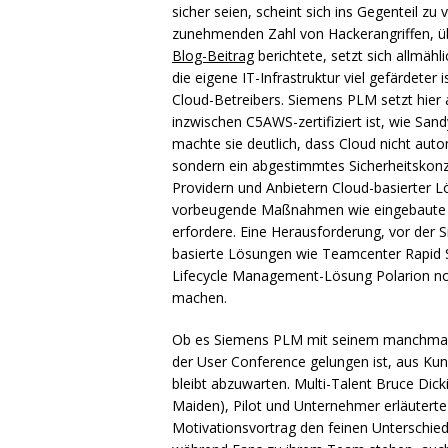
sicher seien, scheint sich ins Gegenteil zu
zunehmenden Zahl von Hackerangriffen, übe
Blog-Beitrag
berichtete, setzt sich allmähl
die eigene IT-Infrastruktur viel gefärdeter i
Cloud-Betreibers. Siemens
PLM
setzt hier
inzwischen C5AWS-zertifiziert ist, wie San
machte sie deutlich, dass Cloud nicht auto
sondern ein abgestimmtes Sicherheitskonz
Providern und Anbietern Cloud-basierter L
vorbeugende Maßnahmen wie eingebaute 
erfordere. Eine Herausforderung, vor der
basierte Lösungen wie Teamcenter Rapid St
Lifecycle Management-Lösung Polarion noc
machen.
Ob es Siemens
PLM
mit seinem manchmal 
der User Conference gelungen ist, aus Ku
bleibt abzuwarten. Multi-Talent Bruce Dic
Maiden), Pilot und Unternehmer erläuter
Motivationsvortrag den feinen Unterschie