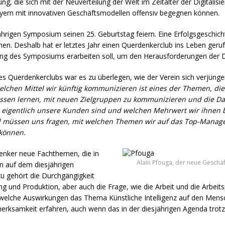
g, die sich mit der Neuverteilung der Welt im Zeitalter der Digitalisi
ayern mit innovativen Geschäftsmodellen offensiv begegnen können.
ährigen Symposium seinen 25. Geburtstag feiern. Eine Erfolgsgeschicht
hen. Deshalb hat er letztes Jahr einen Querdenkerclub ins Leben geruf
tung des Symposiums erarbeiten soll, um den Herausforderungen der Di
des Querdenkerclubs war es zu überlegen, wie der Verein sich verjün
elchen Mittel wir künftig kommunizieren ist eines der Themen, di
üssen lernen, mit neuen Zielgruppen zu kommunizieren und die Da
 eigentlich unsere Kunden sind und welchen Mehrwert wir ihnen b
d müssen uns fragen, mit welchen Themen wir auf das Top-Mana
 können.
enker neue Fachthemen, die in
Alain Pfouga, der neue Geschäf
nn auf dem diesjährigen
u gehört die Durchgängigkeit
g und Produktion, aber auch die Frage, wie die Arbeit und die Arbeit
elche Auswirkungen das Thema Künstliche Intelligenz auf den Men
merksamkeit erfahren, auch wenn das in der diesjährigen Agenda trotz