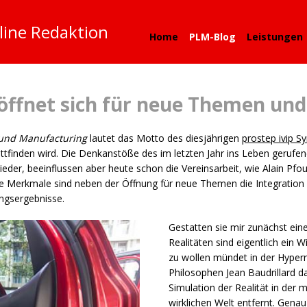
line Redaktion
Home
PLM-Blog
Leistungen
n öffnet sich für neue Themen u
g und Manufacturing
lautet das Motto des diesjährigen
prostep ivip 
ttfinden wird. Die Denkanstöße des im letzten Jahr ins Leben gerufe
ieder, beeinflussen aber heute schon die Vereinsarbeit, wie Alain Pf
he Merkmale sind neben der Öffnung für neue Themen die Integration 
ngsergebnisse.
Gestatten sie mir zunächst eine
Realitäten sind eigentlich ein W
zu wollen mündet in der Hyperr
Philosophen Jean Baudrillard d
Simulation der Realität in der
wirklichen Welt entfernt. Genau 