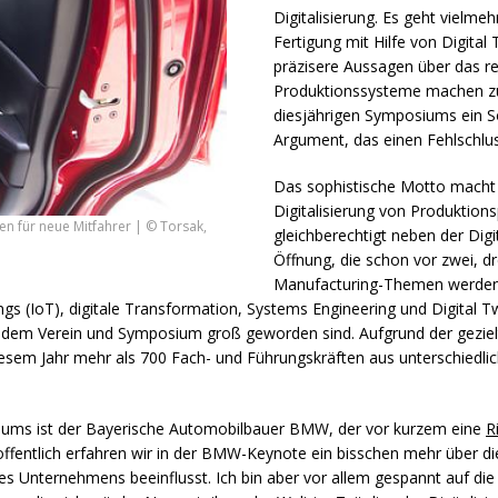
Digitalisierung. Es geht vielmeh
Fertigung mit Hilfe von Digita
präzisere Aussagen über das r
Produktionssysteme machen zu
diesjährigen Symposiums ein S
Argument, das einen Fehlschlus
Das sophistische Motto macht 
Digitalisierung von Produktion
en für neue Mitfahrer | © Torsak,
gleichberechtigt neben der Digi
Öffnung, die schon vor zwei, dr
Manufacturing-Themen werden
s (IoT), digitale Transformation, Systems Engineering und Digital 
t dem Verein und Symposium groß geworden sind. Aufgrund der gezie
diesem Jahr mehr als 700 Fach- und Führungskräften aus unterschiedli
iums ist der Bayerische Automobilbauer
BMW
, der vor kurzem eine
R
fentlich erfahren wir in der
BMW
-Keynote ein bisschen mehr über di
des Unternehmens beeinflusst. Ich bin aber vor allem gespannt auf d