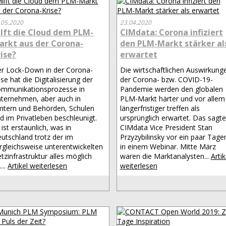
.05.2020
23.04.2020
ilft die Cloud dem PLM-
CIMdata: Corona infiziert
arkt aus der Corona-
den PLM-Markt stärker al
rise?
erwartet
r Lock-Down in der Corona-
Die wirtschaftlichen Auswirkung
ise hat die Digitalisierung der
der Corona- bzw. COVID-19-
mmunikationsprozesse in
Pandemie werden den globalen
ternehmen, aber auch in
PLM-Markt härter und vor allem
tern und Behörden, Schulen
längerfristiger treffen als
d im Privatleben beschleunigt.
ursprünglich erwartet. Das sagte
 ist erstaunlich, was in
CIMdata Vice President Stan
utschland trotz der im
Przyzybilinsky vor ein paar Tage
rgleichsweise unterentwickelten
in einem Webinar. Mitte März
tzinfrastruktur alles möglich
waren die Marktanalysten...
Artik
....
Artikel weiterlesen
weiterlesen