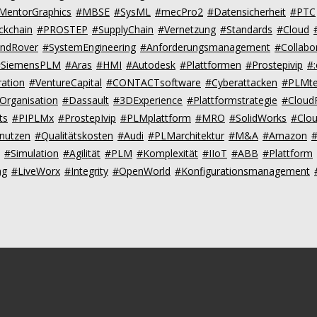
MentorGraphics
#MBSE
#SysML
#mecPro2
#Datensicherheit
#PTC
ckchain
#PROSTEP
#SupplyChain
#Vernetzung
#Standards
#Cloud
andRover
#SystemEngineering
#Anforderungsmanagement
#Collabo
#SiemensPLM
#Aras
#HMI
#Autodesk
#Plattformen
#Prostepivip
#
ation
#VentureCapital
#CONTACTsoftware
#Cyberattacken
#PLMte
Organisation
#Dassault
#3DExperience
#Plattformstrategie
#Clou
ts
#PIPLMx
#ProstepIvip
#PLMplattform
#MRO
#SolidWorks
#Clo
nutzen
#Qualitätskosten
#Audi
#PLMarchitektur
#M&A
#Amazon
#Simulation
#Agilität
#PLM
#Komplexität
#IIoT
#ABB
#Plattform
ng
#LiveWorx
#Integrity
#OpenWorld
#Konfigurationsmanagement