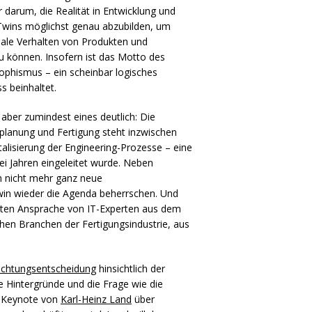
r darum, die Realität in Entwicklung und
l Twins möglichst genau abzubilden, um
eale Verhalten von Produkten und
 können. Insofern ist das Motto des
ophismus – ein scheinbar logisches
s beinhaltet.
aber zumindest eines deutlich: Die
splanung und Fertigung steht inzwischen
talisierung der Engineering-Prozesse – eine
ei Jahren eingeleitet wurde. Neben
 nicht mehr ganz neue
Twin wieder die Agenda beherrschen. Und
lten Ansprache von IT-Experten aus dem
chen Branchen der Fertigungsindustrie, aus
ichtungsentscheidung
hinsichtlich der
e Hintergründe und die Frage wie die
ie Keynote von
Karl-Heinz Land
über