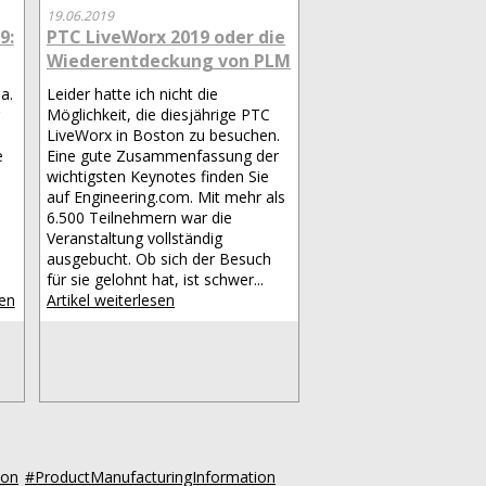
19.06.2019
9:
PTC LiveWorx 2019 oder die
Wiederentdeckung von PLM
a.
Leider hatte ich nicht die
Möglichkeit, die diesjährige PTC
LiveWorx in Boston zu besuchen.
e
Eine gute Zusammenfassung der
wichtigsten Keynotes finden Sie
auf Engineering.com. Mit mehr als
6.500 Teilnehmern war die
Veranstaltung vollständig
ausgebucht. Ob sich der Besuch
für sie gelohnt hat, ist schwer...
sen
Artikel weiterlesen
ion
#ProductManufacturingInformation