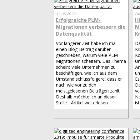
12.05.2020
04
Erfolgreiche PLM-
H
Migrationen verbessern die
M
Datenqualität
K
Vor längerer Zeit habe ich mal
De
einen Blog-Beitrag darüber
Kr
geschrieben, warum viele PLM-
Ko
Migrationen scheitern. Das Thema
Un
scheint viele Unternehmen zu
Äm
beschäftigen, wie ich aus dem
un
Umstand schlussfolgere, dass er
Es
nach wie vor zu den
De
meistgelesenen Beiträgen zählt.
ve
Deshalb möchte ich an dieser
Ne
Stelle...
Artikel weiterlesen
ist