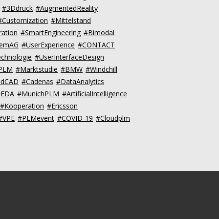
#3Ddruck
#AugmentedReality
#Customization
#Mittelstand
ration
#SmartEngineering
#Bimodal
:emAG
#UserExperience
#CONTACT
chnologie
#UserInterfaceDesign
dPLM
#Marktstudie
#BMW
#Windchill
udCAD
#Cadenas
#DataAnalytics
#EDA
#MunichPLM
#ArtificialIntelligence
#Kooperation
#Ericsson
#VPE
#PLMevent
#COVID-19
#Cloudplm