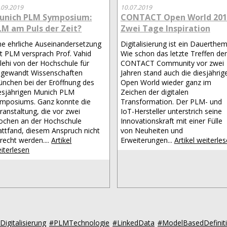
.09.2019
10.07.2019
unich PLM Symposium:
CONTACT Open World 201
LM am Puls der Zeit?
Zwei Tage Inspiration
ne ehrliche Auseinandersetzung
Digitalisierung ist ein Dauerthem
t PLM versprach Prof. Vahid
Wie schon das letzte Treffen der
lehi von der Hochschule für
CONTACT Community vor zwei
gewandt Wissenschaften
Jahren stand auch die diesjährig
nchen bei der Eröffnung des
Open World wieder ganz im
esjährigen Munich PLM
Zeichen der digitalen
mposiums. Ganz konnte die
Transformation. Der PLM- und
ranstaltung, die vor zwei
IoT-Hersteller unterstrich seine
chen an der Hochschule
Innovationskraft mit einer Fülle
attfand, diesem Anspruch nicht
von Neuheiten und
recht werden....
Artikel
Erweiterungen...
Artikel weiterle
iterlesen
Digitalisierung
#PLMTechnologie
#LinkedData
#ModelBasedDefinit