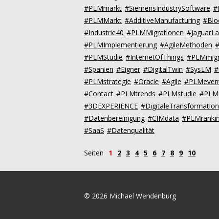
#PLMmarkt
#SiemensIndustrySoftware
#
#PLMMarkt
#AdditiveManufacturing
#Blo
#Industrie40
#PLMMigrationen
#JaguarL
#PLMImplementierung
#AgileMethoden
#PLMStudie
#InternetOfThings
#PLMmigr
#Spanien
#Eigner
#DigitalTwin
#SysLM
#
#PLMstrategie
#Oracle
#Agile
#PLMeven
#Contact
#PLMtrends
#PLMstudie
#PLM
#3DEXPERIENCE
#DigitaleTransformation
#Datenbereinigung
#CIMdata
#PLMranki
#SaaS
#Datenqualität
Seiten
1
2
3
4
5
6
7
8
9
10
© 2026 Michael Wendenburg