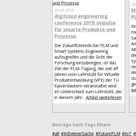
26
M
25.10.2019
digitized engineering
P
conference 2019: Impulse
Ei
für smarte Produkte und
mi
Prozesse
Sa
An
Die Zukunftstrends bei PLM und
Mü
Smart Systems Engineering
di
aufzugreifen und die Sicht der
Sy
Forschung einzubringen, ist das
Ve
Ziel der PLM-Tagung, die seit elf
Wo
Jahren vom Lehrstuhl für Virtuelle
st
Produktentwicklung (VPE) der TU
ge
Kaiserslautern veranstaltet wird.
we
Im Unterschied zum Lehrstuhl, der
in diesem Jahr...
Artikel weiterlesen
Beiträge nach Tags filtern
#all
#InEigenerSache
#FuturePLM
#IoT
#