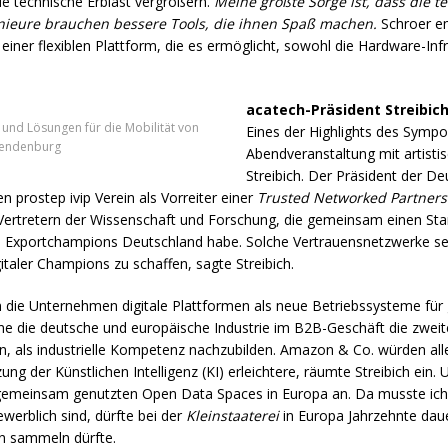
e technische Erblast vergrößern.
Meine größte Sorge ist, dass die t
nieure brauchen bessere Tools, die ihnen Spaß machen.
Schroer em
einer flexiblen Plattform, die es ermöglicht, sowohl die Hardware-Infr
acatech-Präsident Streibich
 und Lösungen für die Mobilität von
Eines der Highlights des Symp
Wendenburg
Abendveranstaltung mit artisti
Streibich. Der Präsident der D
n prostep ivip Verein als Vorreiter einer
Trusted Networked Partners
rtretern der Wissenschaft und Forschung, die gemeinsam einen Sta
en Exportchampions Deutschland habe. Solche Vertrauensnetzwerke s
italer Champions zu schaffen, sagte Streibich.
en die Unternehmen digitale Plattformen als neue Betriebssysteme für
ne die deutsche und europäische Industrie im B2B-Geschäft die zweite
uen, als industrielle Kompetenz nachzubilden. Amazon & Co. würden all
ng der Künstlichen Intelligenz (KI) erleichtere, räumte Streibich ein.
 gemeinsam genutzten Open Data Spaces in Europa an. Da musste ich 
erblich sind, dürfte bei der
Kleinstaaterei
in Europa Jahrzehnte da
n sammeln dürfte.