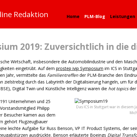
line Redaktion
Home
PLM-Blog
Leistungen
ium 2019: Zuversichtlich in die d
utsche Wirtschaft, insbesondere die Automobilindustrie und den Masc
igkeiten eingetrübt. Auf dem
prostep ivip Symposium
im
ICS
in Stuttg
en Jahr, vermittelte das
Familientreffen
der
PLM
-Branche den Eindru
 zielstrebig durch das Labyrinth der Digitalisierung hangeln, um f
BSE
), Digital Twin und Künstliche Intelligenz waren die
hot topics
der 
 191 Unternehmen und 25
Das ICS in Stuttgart war in diesem
Vorstandsmitglied Philipp
Mic
der Besucher kamen aus dem
ern gehört Flugzeugbauer
eine leichte Aufgabe für Russ Benson, VP IT Product Systems, der sei
zeugabstürzen ausdrückte. Benson erläuterte Boeings
Digital Transf