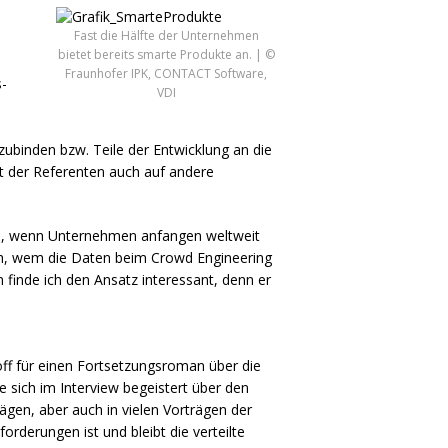
Fast die Hälfte der Unternehmen
bietet bereits smarte Produkte an. | ©
Fraunhofer IPK, CONTACT Software,
s-
VDI
zubinden bzw. Teile der Entwicklung an die
t der Referenten auch auf andere
ird, wenn Unternehmen anfangen weltweit
uch, wem die Daten beim Crowd Engineering
finde ich den Ansatz interessant, denn er
ff für einen Fortsetzungsroman über die
 sich im Interview begeistert über den
ägen, aber auch in vielen Vorträgen der
derungen ist und bleibt die verteilte