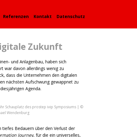
Referenzen
Kontakt
Datenschutz
igitale Zukunft
hinen- und Anlagenbau, haben sich
art war davon allerdings wenig zu
ck, dass die Unternehmen den digitalen
ür den nächsten Aufschwung gewappnet zu
diesjährigen Agenda.
 Jahr Schauplatz des prostep ivip Symposiums | ©
hael Wendenburg
n tiefes Bedauern über den Verlust der
ormation Journey
, für die ein universelles,