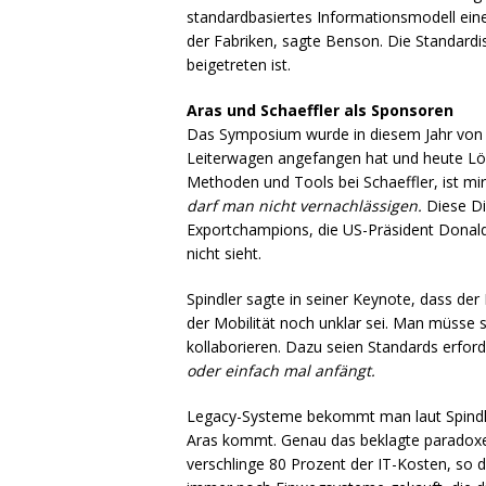
standardbasiertes Informationsmodell eine
der Fabriken, sagte Benson. Die Standardi
beigetreten ist.
Aras und Schaeffler als Sponsoren
Das Symposium wurde in diesem Jahr vo
Leiterwagen angefangen hat und heute Lösu
Methoden und Tools bei Schaeffler, ist mi
darf man nicht vernachlässigen.
Diese Din
Exportchampions, die US-Präsident Donald T
nicht sieht.
Spindler sagte in seiner Keynote, dass der
der Mobilität noch unklar sei. Man müsse 
kollaborieren. Dazu seien Standards erforde
oder einfach mal anfängt.
Legacy-Systeme bekommt man laut Spindler
Aras kommt. Genau das beklagte paradoxe
verschlinge 80 Prozent der IT-Kosten, so