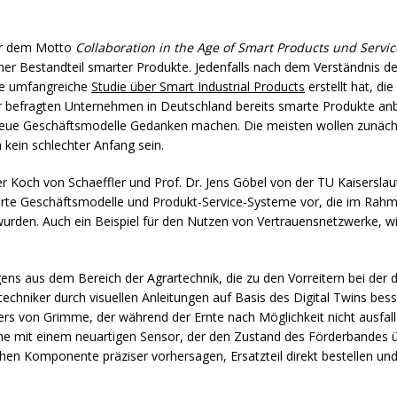
er dem Motto
Collaboration in the Age of Smart Products und Servic
icher Bestandteil smarter Produkte. Jedenfalls nach dem Verständnis 
e umfangreiche
Studie über Smart Industrial Products
erstellt hat, d
er befragten Unternehmen in Deutschland bereits smarte Produkte anbi
 neue Geschäftsmodelle Gedanken machen. Die meisten wollen zunächst
 kein schlechter Anfang sein.
 Koch von Schaeffler und Prof. Dr. Jens Göbel von der TU Kaisersla
ierte Geschäftsmodelle und Produkt-Service-Systeme vor, die im Ra
wurden. Auch ein Beispiel für den Nutzen von Vertrauensnetzwerke, w
s aus dem Bereich der Agrartechnik, die zu den Vorreitern bei der di
echniker durch visuellen Anleitungen auf Basis des Digital Twins bes
nters von Grimme, der während der Ernte nach Möglichkeit nicht ausfall
ne mit einem neuartigen Sensor, der den Zustand des Förderbandes
ischen Komponente präziser vorhersagen, Ersatzteil direkt bestellen un