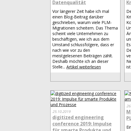
Datenqualität
K
Vor längerer Zeit habe ich mal
De
einen Blog-Beitrag darüber
Kr
geschrieben, warum viele PLM-
Ko
Migrationen scheitern. Das Thema
Un
scheint viele Unternehmen zu
Äm
beschäftigen, wie ich aus dem
un
Umstand schlussfolgere, dass er
Es
nach wie vor zu den
De
meistgelesenen Beiträgen zählt.
ve
Deshalb möchte ich an dieser
Ne
Stelle...
Artikel weiterlesen
ist
26
M
25.10.2019
digitized engineering
P
conference 2019: Impulse
Ei
für smarte Produkte und