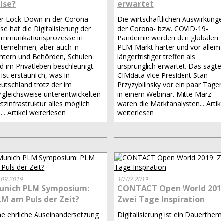
rise?
erwartet
r Lock-Down in der Corona-
Die wirtschaftlichen Auswirkung
ise hat die Digitalisierung der
der Corona- bzw. COVID-19-
mmunikationsprozesse in
Pandemie werden den globalen
ternehmen, aber auch in
PLM-Markt härter und vor allem
tern und Behörden, Schulen
längerfristiger treffen als
d im Privatleben beschleunigt.
ursprünglich erwartet. Das sagte
 ist erstaunlich, was in
CIMdata Vice President Stan
utschland trotz der im
Przyzybilinsky vor ein paar Tage
rgleichsweise unterentwickelten
in einem Webinar. Mitte März
tzinfrastruktur alles möglich
waren die Marktanalysten...
Artik
....
Artikel weiterlesen
weiterlesen
.09.2019
10.07.2019
unich PLM Symposium:
CONTACT Open World 201
LM am Puls der Zeit?
Zwei Tage Inspiration
ne ehrliche Auseinandersetzung
Digitalisierung ist ein Dauerthem