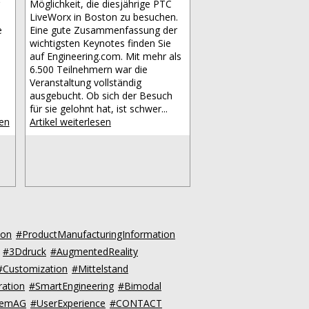
Möglichkeit, die diesjährige PTC
LiveWorx in Boston zu besuchen.
e
Eine gute Zusammenfassung der
wichtigsten Keynotes finden Sie
auf Engineering.com. Mit mehr als
6.500 Teilnehmern war die
Veranstaltung vollständig
ausgebucht. Ob sich der Besuch
für sie gelohnt hat, ist schwer...
sen
Artikel weiterlesen
ion
#ProductManufacturingInformation
#3Ddruck
#AugmentedReality
#Customization
#Mittelstand
ration
#SmartEngineering
#Bimodal
:emAG
#UserExperience
#CONTACT