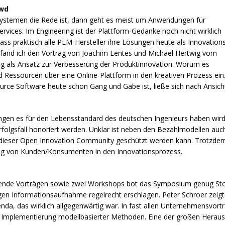
owd
stemen die Rede ist, dann geht es meist um Anwendungen für
ervices. Im Engineering ist der Plattform-Gedanke noch nicht wirklich
ss praktisch alle
PLM
-Hersteller ihre Lösungen heute als Innovation
fand ich den Vortrag von Joachim Lentes und Michael Hertwig vom
g als Ansatz zur Verbesserung der Produktinnovation. Worum es
d Ressourcen über eine Online-Plattform in den kreativen Prozess ein
ce Software heute schon Gang und Gäbe ist, ließe sich nach Ansich
kungen es für den Lebensstandard des deutschen Ingenieurs haben w
Erfolgsfall honoriert werden. Unklar ist neben den Bezahlmodellen a
 dieser Open Innovation Community geschützt werden kann. Trotzdem 
dung von Kunden/Konsumenten in den Innovationsprozess.
ufende Vorträgen sowie zwei Workshops bot das Symposium genug Sto
agen Informationsaufnahme regelrecht erschlagen. Peter Schroer zeigte
nda, das wirklich allgegenwärtig war. In fast allen Unternehmensvortr
 Implementierung modellbasierter Methoden. Eine der großen Herausfor