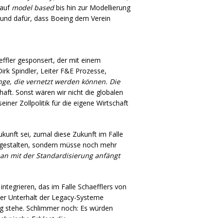
 auf
model based
bis hin zur Modellierung
rund dafür, dass Boeing dem Verein
effler gesponsert, der mit einem
irk Spindler, Leiter F&E Prozesse,
nge, die vernetzt werden können. Die
haft. Sonst wären wir nicht die globalen
ner Zollpolitik für die eigene Wirtschaft
kunft sei, zumal diese Zukunft im Falle
ne gestalten, sondern müsse noch mehr
man mit der Standardisierung anfängt
tegrieren, das im Falle Schaefflers von
 Der Unterhalt der Legacy-Systeme
ng stehe. Schlimmer noch: Es würden