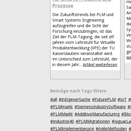
mi
Prozesse
Sa
An
Die Zukunftstrends bei PLM und
Mü
Smart Systems Engineering
di
aufzugreifen und die Sicht der
Sy
Forschung einzubringen, ist das
Ve
Ziel der PLM-Tagung, die seit elf
Wo
Jahren vom Lehrstuhl für Virtuelle
st
Produktentwicklung (VPE) der TU
ge
Kaiserslautern veranstaltet wird.
we
Im Unterschied zum Lehrstuhl, der
in diesem Jahr...
Artikel weiterlesen
Beiträge nach Tags filtern
#all
#InEigenerSache
#FuturePLM
#IoT
#
#PLMmarkt
#SiemensIndustrySoftware
#
#PLMMarkt
#AdditiveManufacturing
#Blo
#Industrie40
#PLMMigrationen
#JaguarL
#PLMImplementierung
#AgileMethoden