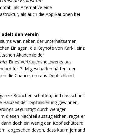
echnische Erblast die
pfahl als Alternative eine
astruktur, als auch die Applikationen bei
 adelt den Verein
osiums war, neben der unterhaltsamen
schen Einlagen, die Keynote von Karl-Heinz
eutschen Akademie der
hip
: Eines Vertrauensnetzwerks aus
ndard für
PLM
geschaffen hätten, der
eien die Chance, um aus Deutschland
 ganze Branchen schaffen, und das schnell
 Halbzeit der Digitalisierung gewinnen,
erdings begünstigt durch weniger
 Um diesen Nachteil auszugleichen, regte er
dann doch ein wenig den Kopf schütteln:
uern, abgesehen davon, dass kaum jemand