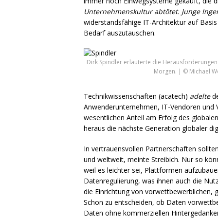
immer noch Einwegsysteme gekauft, die di
Unternehmenskultur abtötet. Junge Inge
widerstandsfähige IT-Architektur auf Basis 
Bedarf auszutauschen.
Dirk Spindler erläuterte die Herausforderungen
Morgen. | © Michael 
Technikwissenschaften (acatech)
adelte
de
Anwenderunternehmen, IT-Vendoren und Ve
wesentlichen Anteil am Erfolg des global
heraus die nächste Generation globaler dig
In vertrauensvollen Partnerschaften sollt
und weltweit, meinte Streibich. Nur so kön
weil es leichter sei, Plattformen aufzuba
Datenregulierung, was ihnen auch die Nutzu
die Einrichtung von vorwettbewerblichen,
Schon zu entscheiden, ob Daten vorwettbew
Daten ohne kommerziellen Hintergedanke