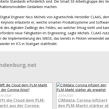
terte Standards erforderlich sind. Die Smart SE-Arbeitsgruppe des Vere
rhaltensmodellen Gedanken machen.
Digital Engineer Nico Michels von Agrartechnik-Hersteller
CLAAS
, de
n Keynote erläuterte er, welche smarten Produktsysteme und Softwar
k des digitalen Zwillings des Feldes, wo welcher Ertrag steht und k
rfordere neue Fähigkeiten im Engineering, sagte Michels.
CLAAS
nutz
für die Implementierung des
MBSE
, das bereits in Piloten verwendet 
 wieder im
ICS
in Stuttgart stattfindet.
endenburg.net
.05.2020
23.04.2020
ilft die Cloud dem PLM-
CIMdata: Corona infiziert
arkt aus der Corona-
den PLM-Markt stärker al