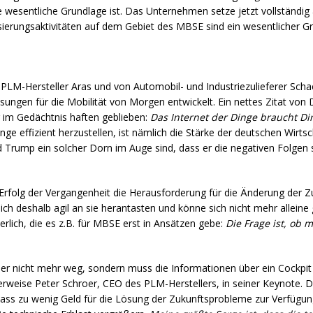
 wesentliche Grundlage ist. Das Unternehmen setze jetzt vollständig
sierungsaktivitäten auf dem Gebiet des
MBSE
sind ein wesentlicher G
n
PLM
-Hersteller Aras und von Automobil- und Industriezulieferer Scha
ngen für die Mobilität von Morgen entwickelt. Ein nettes Zitat von D
r im Gedächtnis haften geblieben:
Das Internet der Dinge braucht Di
ge effizient herzustellen, ist nämlich die Stärke der deutschen Wirtsc
rump ein solcher Dorn im Auge sind, dass er die negativen Folgen sei
 Erfolg der Vergangenheit die Herausforderung für die Änderung der Zu
sich deshalb agil an sie herantasten und könne sich nicht mehr allei
rlich, die es z.B. für
MBSE
erst in Ansätzen gebe:
Die Frage ist, ob 
 nicht mehr weg, sondern muss die Informationen über ein Cockpit in
rweise Peter Schroer,
CEO
des
PLM
-Herstellers, in seiner Keynote.
 dass zu wenig Geld für die Lösung der Zukunftsprobleme zur Verfügu