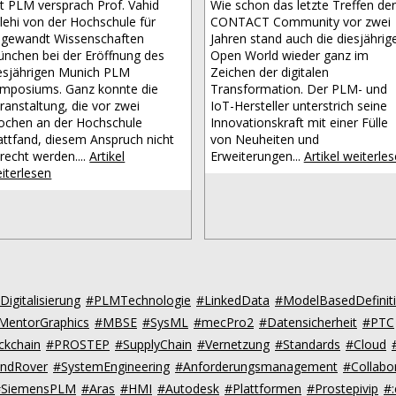
t PLM versprach Prof. Vahid
Wie schon das letzte Treffen der
lehi von der Hochschule für
CONTACT Community vor zwei
gewandt Wissenschaften
Jahren stand auch die diesjährig
nchen bei der Eröffnung des
Open World wieder ganz im
esjährigen Munich PLM
Zeichen der digitalen
mposiums. Ganz konnte die
Transformation. Der PLM- und
ranstaltung, die vor zwei
IoT-Hersteller unterstrich seine
chen an der Hochschule
Innovationskraft mit einer Fülle
attfand, diesem Anspruch nicht
von Neuheiten und
recht werden....
Artikel
Erweiterungen...
Artikel weiterle
iterlesen
Digitalisierung
#PLMTechnologie
#LinkedData
#ModelBasedDefinit
MentorGraphics
#MBSE
#SysML
#mecPro2
#Datensicherheit
#PTC
ckchain
#PROSTEP
#SupplyChain
#Vernetzung
#Standards
#Cloud
andRover
#SystemEngineering
#Anforderungsmanagement
#Collabo
#SiemensPLM
#Aras
#HMI
#Autodesk
#Plattformen
#Prostepivip
#