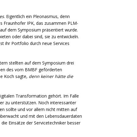
es
. Eigentlich ein Pleonasmus, denn
des Fraunhofer
IPK
, das zusammen
PLM
-
ie auf dem Symposium präsentiert wurde.
eten oder dabei sind, sie zu entwickeln.
 ihr Portfolio durch neue Services
utern stellten auf dem Symposium drei
hmen des vom
BMBF
geförderten
ie Koch sagte,
denn keiner hätte die
gitalen Transformation gehört. Im Falle
ser zu unterstützen. Noch interessanter
en sollte und vor allem nicht mitten auf
 überwacht und mit den Lebensdauerdaten
d die Einsätze der Servicetechniker besser