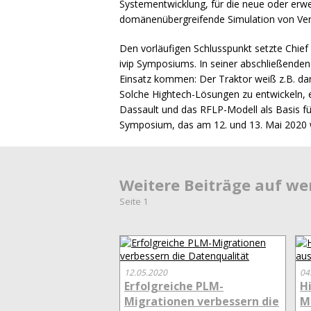
Systementwicklung, für die neue oder erwei
domänenübergreifende Simulation von Ve
Den vorläufigen Schlusspunkt setzte Chief 
ivip Symposiums. In seiner abschließende
Einsatz kommen: Der Traktor weiß z.B. dan
Solche Hightech-Lösungen zu entwickeln, e
Dassault und das
RFLP
-Modell als Basis 
Symposium, das am 12. und 13. Mai 2020
Weitere Beiträge auf w
Seite 1
12.05.2020
04
Erfolgreiche PLM-
H
Migrationen verbessern die
M