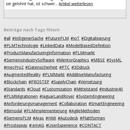
sie gelohnt hat, ist schwer...
Artikel weiterlesen
Beiträge nach Tags filtern
#all
#InEigenerSache
#FuturePLM
#IoT
#Digitalisierung
#PLMTechnologie
#LinkedData
#ModelBasedDefinition
#ProductManufacturingInformation
#PLMmarkt
#SiemensIndustrySoftware
#MentorGraphics
#MBSE
#SysML
#mecPro2
#Datensicherheit
#PTC
#3Ddruck
#AugmentedReality
#PLMMarkt
#AdditiveManufacturing
#Blockchain
#PROSTEP
#SupplyChain
#Vernetzung
#Standards
#Cloud
#Customization
#Mittelstand
#Industrie40
#PLMMigrationen
#JaguarLandRover
#SystemEngineering
#Anforderungsmanagement
#Collaboration
#SmartEngineering
#Bimodal
#PLMImplementierung
#AgileMethoden
#SiemensPLM
#Aras
#HMI
#Autodesk
#Plattformen
#Prostepivip
#:emAG
#UserExperience
#CONTACT