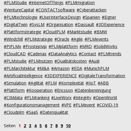
#PLMStudie
#InternetOfThings
#PLMmigration
#VentureCapital
#CONTACTsoftware
#Cyberattacken
#PLMtechnologie
#UserInterfaceDesign
#Spanien
#Eigner
#DigitalTwin
#SysLM
#Organisation
#Dassault
#3DExperience
#Plattformstrategie
#CloudPLM
#Marktstudie
#BMW
#Windchill
#PLMstrategie
#Oracle
#Agile
#PLMevents
#PIPLMx
#ProstepIvip
#PLMplattform
#MRO
#SolidWorks
#CloudCAD
#Cadenas
#DataAnalytics
#Contact
#PLMtrends
#PLMstudie
#PLMnutzen
#Qualitätskosten
#Audi
#PLMarchitektur
#M&A
#Amazon
#EDA
#MunichPLM
#ArtificialIntelligence
#3DEXPERIENCE
#DigitaleTransformation
#Simulation
#Agilität
#PLM
#Komplexität
#IIoT
#ABB
#Plattform
#Kooperation
#Ericsson
#Datenbereinigung
#CIMdata
#PLMranking
#LiveWorx
#Integrity
#OpenWorld
#Konfigurationsmanagement
#VPE
#PLMevent
#COVID-19
#Cloudplm
#SaaS
#Datenqualität
Seiten
1
2
3
4
5
6
7
8
9
10