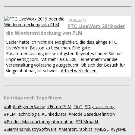
19.06.2019
PTC LiveWorx 2019 oder
die Wiederentdeckung von PLM
Leider hatte ich nicht die Möglichkeit, die diesjährige PTC
LiveWorx in Boston zu besuchen. Eine gute
Zusammenfassung der wichtigsten Keynotes finden Sie auf
Engineering.com. Mit mehr als 6.500 Teilnehmern war die
Veranstaltung vollständig ausgebucht. Ob sich der Besuch für
sie gelohnt hat, ist schwer...
Artikel weiterlesen
Beiträge nach Tags filtern
#all
#InEigenerSache
#FuturePLM
#IoT
#Digitalisierung
#PLMTechnologie
#LinkedData
#ModelBasedDefinition
#ProductManufacturingInformation
#PLMmarkt
#SiemensIndustrySoftware
#MentorGraphics
#MBSE
#SysML