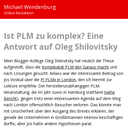
Michael Wendenburg
Online Redaktion
Ist
PLM
zu komplex? Eine
Antwort auf Oleg Shilovitsky
Mein Blogger-Kollege Oleg Shilovitsky hat neulich die These
aufgestellt, dass die
Komplexität
PLM
den Garaus macht
und
nach Lösungen gesucht. Anlass war der interessante Beitrag von
Jos Voskuil über die
PI
PLM
x in London
, den ich hiermit zur
Lektüre empfehle. Der herstellerunabhängigen
PLM
-
Veranstaltung, die im Jahr zuvor in Hamburg stattfand (
siehe
Bericht
), gingen trotz einer interessanten Agenda auf dem Weg
nach London offensichtlich Besucher verloren. Das könnte man
mit Unsicherheit über den Ausgang des Brexits erklären, der
gerade die Unternehmen in Großbritannien intensiv beschäftigen
dürfte, aber Jos hatte andere Hypothesen parat.