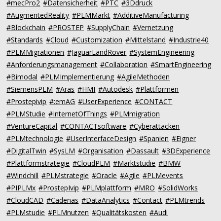
#mecPro2
#Datensicherheit
#PTC
#3Ddruck
#AugmentedReality
#PLMMarkt
#AdditiveManufacturing
#Blockchain
#PROSTEP
#SupplyChain
#Vernetzung
#Standards
#Cloud
#Customization
#Mittelstand
#Industrie40
#PLMMigrationen
#JaguarLandRover
#SystemEngineering
#Anforderungsmanagement
#Collaboration
#SmartEngineering
#Bimodal
#PLMImplementierung
#AgileMethoden
#SiemensPLM
#Aras
#HMI
#Autodesk
#Plattformen
#Prostepivip
#:emAG
#UserExperience
#CONTACT
#PLMStudie
#InternetOfThings
#PLMmigration
#VentureCapital
#CONTACTsoftware
#Cyberattacken
#PLMtechnologie
#UserInterfaceDesign
#Spanien
#Eigner
#DigitalTwin
#SysLM
#Organisation
#Dassault
#3DExperience
#Plattformstrategie
#CloudPLM
#Marktstudie
#BMW
#Windchill
#PLMstrategie
#Oracle
#Agile
#PLMevents
#PIPLMx
#ProstepIvip
#PLMplattform
#MRO
#SolidWorks
#CloudCAD
#Cadenas
#DataAnalytics
#Contact
#PLMtrends
#PLMstudie
#PLMnutzen
#Qualitätskosten
#Audi