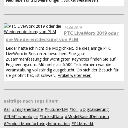
Neuheiten und Erweiterungen...
Artikel weiterlesen
19.06.2019
PTC LiveWorx 2019 oder
die Wiederentdeckung von PLM
Leider hatte ich nicht die Möglichkeit, die diesjährige PTC
LiveWorx in Boston zu besuchen. Eine gute
Zusammenfassung der wichtigsten Keynotes finden Sie auf
Engineering.com. Mit mehr als 6.500 Teilnehmern war die
Veranstaltung vollständig ausgebucht. Ob sich der Besuch für
sie gelohnt hat, ist schwer...
Artikel weiterlesen
Beiträge nach Tags filtern
#all
#InEigenerSache
#FuturePLM
#IoT
#Digitalisierung
#PLMTechnologie
#LinkedData
#ModelBasedDefinition
#ProductManufacturingInformation
#PLMmarkt