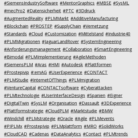
#SiemensIndustrySoftware
#MentorGraphics
#MBSE
#SysML
#mecPro2
#Datensicherheit
#PTC
#3Ddruck
#AugmentedReality
#PLMMarkt
#AdditiveManufacturing
#Blockchain
#PROSTEP
#SupplyChain
#Vernetzung
#Standards
#Cloud
#Customization
#Mittelstand
#Industrie40
#PLMMigrationen
#JaguarLandRover
#SystemEngineering
#Anforderungsmanagement
#Collaboration
#SmartEngineering
#Bimodal
#PLMImplementierung
#AgileMethoden
#SiemensPLM
#Aras
#HMI
#Autodesk
#Plattformen
#Prostepivip
#:emAG
#UserExperience
#CONTACT
#PLMStudie
#InternetOfThings
#PLMmigration
#VentureCapital
#CONTACTsoftware
#Cyberattacken
#PLMtechnologie
#UserInterfaceDesign
#Spanien
#Eigner
#DigitalTwin
#SysLM
#Organisation
#Dassault
#3DExperience
#Plattformstrategie
#CloudPLM
#Marktstudie
#BMW
#Windchill
#PLMstrategie
#Oracle
#Agile
#PLMevents
#PIPLMx
#ProstepIvip
#PLMplattform
#MRO
#SolidWorks
#CloudCAD
#Cadenas
#DataAnalytics
#Contact
#PLMtrends