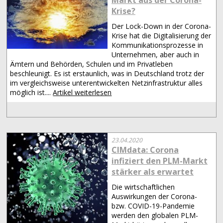
Markt aus der Corona-
Krise?
Der Lock-Down in der Corona-
Krise hat die Digitalisierung der
Kommunikationsprozesse in
Unternehmen, aber auch in
Ämtern und Behörden, Schulen und im Privatleben
beschleunigt. Es ist erstaunlich, was in Deutschland trotz der
im vergleichsweise unterentwickelten Netzinfrastruktur alles
möglich ist....
Artikel weiterlesen
23.04.2020
CIMdata: Corona
infiziert den PLM-Markt
stärker als erwartet
Die wirtschaftlichen
Auswirkungen der Corona-
bzw. COVID-19-Pandemie
werden den globalen PLM-