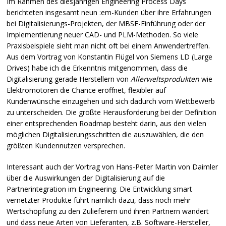
Im Rahmen des diesjährigen Engineering Process Days
berichteten insgesamt neun :em-Kunden über ihre Erfahrungen
bei Digitalisierungs-Projekten, der
MBSE
-Einführung oder der
Implementierung neuer
CAD
- und
PLM
-Methoden. So viele
Praxisbeispiele sieht man nicht oft bei einem Anwendertreffen.
Aus dem Vortrag von Konstantin Flügel von Siemens LD (Large
Drives) habe ich die Erkenntnis mitgenommen, dass die
Digitalisierung gerade Herstellern von
Allerweltsprodukten
wie
Elektromotoren die Chance eröffnet, flexibler auf
Kundenwünsche einzugehen und sich dadurch vom Wettbewerb
zu unterscheiden. Die größte Herausforderung bei der Definition
einer entsprechenden Roadmap besteht darin, aus den vielen
möglichen Digitalisierungsschritten die auszuwählen, die den
größten Kundennutzen versprechen.
Interessant auch der Vortrag von Hans-Peter Martin von Daimler
über die Auswirkungen der Digitalisierung auf die
Partnerintegration im Engineering. Die Entwicklung smart
vernetzter Produkte führt nämlich dazu, dass noch mehr
Wertschöpfung zu den Zulieferern und ihren Partnern wandert
und dass neue Arten von Lieferanten, z.B. Software-Hersteller,