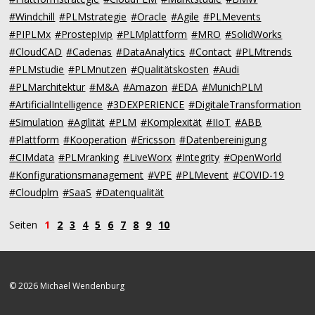
#Windchill
#PLMstrategie
#Oracle
#Agile
#PLMevents
#PIPLMx
#ProstepIvip
#PLMplattform
#MRO
#SolidWorks
#CloudCAD
#Cadenas
#DataAnalytics
#Contact
#PLMtrends
#PLMstudie
#PLMnutzen
#Qualitätskosten
#Audi
#PLMarchitektur
#M&A
#Amazon
#EDA
#MunichPLM
#ArtificialIntelligence
#3DEXPERIENCE
#DigitaleTransformation
#Simulation
#Agilität
#PLM
#Komplexität
#IIoT
#ABB
#Plattform
#Kooperation
#Ericsson
#Datenbereinigung
#CIMdata
#PLMranking
#LiveWorx
#Integrity
#OpenWorld
#Konfigurationsmanagement
#VPE
#PLMevent
#COVID-19
#Cloudplm
#SaaS
#Datenqualität
Seiten
1
2
3
4
5
6
7
8
9
10
© 2026 Michael Wendenburg