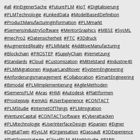
#all
#InEigenerSache
#FuturePLM
#IoT
#Digitalisierung
#PLMTechnologie
#LinkedData
#ModelBasedDefinition
#ProductManufacturingInformation
#PLMmarkt
#SiemensIndustrySoftware
#MentorGraphics
#MBSE
#SysML
#mecPro2
#Datensicherheit
#PTC
#3Ddruck
#AugmentedReality
#PLMMarkt
#AdditiveManufacturing
#Blockchain
#PROSTEP
#SupplyChain
#Vernetzung
#Standards
#Cloud
#Customization
#Mittelstand
#Industrie40
#PLMMigrationen
#JaguarLandRover
#SystemEngineering
#Anforderungsmanagement
#Collaboration
#SmartEngineering
#Bimodal
#PLMImplementierung
#AgileMethoden
#SiemensPLM
#Aras
#HMI
#Autodesk
#Plattformen
#Prostepivip
#:emAG
#UserExperience
#CONTACT
#PLMStudie
#InternetOfThings
#PLMmigration
#VentureCapital
#CONTACTsoftware
#Cyberattacken
#PLMtechnologie
#UserInterfaceDesign
#Spanien
#Eigner
#DigitalTwin
#SysLM
#Organisation
#Dassault
#3DExperience
#Plattformstrategie
#CloudPLM
#Marktstudie
#BMW