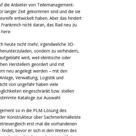
auf die Anbieter von Teilemanagement-
r langer Zeit gekommen sind und die sie
isreife entwickelt haben. Aber das hindert
 Frankreich nicht daran, das Rad neu zu
 here
.
ch heute nicht mehr, irgendwelche 3D-
 herunterzuladen, sondern zu verhindern,
ufgebläht wird, weil identische oder
ichen Herstellern geordert und mit
ern neu angelegt werden – mit den
Anlage, Verwaltung, Logistik und
Nicht von ungefähr haben viele
ichkeiten eingeschränkt bzw. stellen
estimmte Kataloge zur Auswahl.
agement so in die
PLM
-Lösung des
 der Konstrukteur über Sachmerkmalleiste
trievergleich erst mal die vorhandenen
findet, bevor er sich in den Weiten des