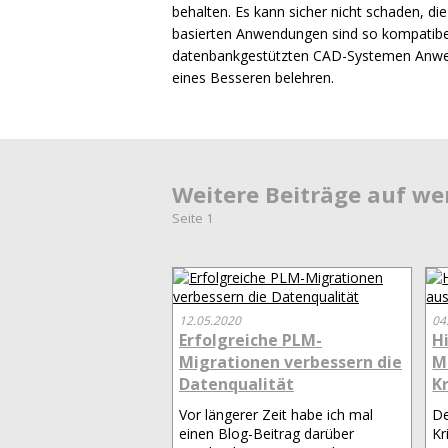
behalten. Es kann sicher nicht schaden, d
basierten Anwendungen sind so kompatibel
datenbankgestützten
CAD
-Systemen Anwen
eines Besseren belehren.
Weitere Beiträge auf w
Seite 1
12.05.2020
04
Erfolgreiche PLM-
H
Migrationen verbessern die
M
Datenqualität
K
Vor längerer Zeit habe ich mal
De
einen Blog-Beitrag darüber
Kr