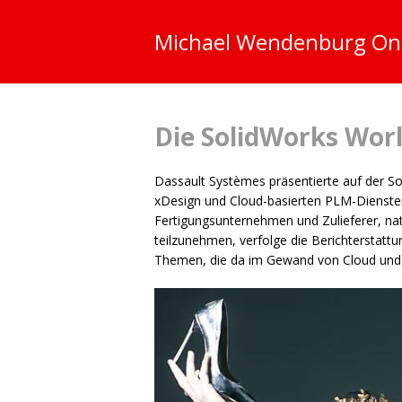
Michael Wendenburg
On
Die SolidWorks Worl
Dassault Systèmes präsentierte auf der So
xDesign und Cloud-basierten
PLM
-Dienst
Fertigungsunternehmen und Zulieferer, natü
teilzunehmen, verfolge die Berichterstatt
Themen, die da im Gewand von Cloud und I