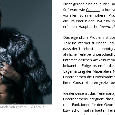
Nicht gerade eine neue Idee, 
Software wie
Cadenas
schon vo
vor allem zu einer höheren Prax
die Träumer in den
USA
bzw. in
erfinden. Hauptsache
invented
Das eigentliche Problem ist do
Teile im Internet zu finden und
dass der Teilebestand unnötig a
ähnliche Teile bei unterschiedl
unterschiedlichen Artikelnumm
bekannten Folgekosten für die 
Lagerhaltung der Materialien. 
Unternehmen die Downloadmögl
ihren Konstrukteuren gezielt b
Idealerweise ist das Teileman
Unternehmens integriert, dass
oder Funktionen für den Geome
 Mode von gestern. | © Fotolia
bzw. schon mal verbauten Teile 