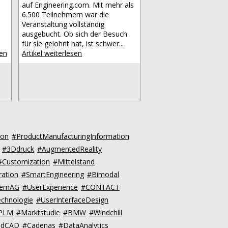
auf Engineering.com. Mit mehr als
6.500 Teilnehmern war die
Veranstaltung vollständig
ausgebucht. Ob sich der Besuch
für sie gelohnt hat, ist schwer...
sen
Artikel weiterlesen
ion
#ProductManufacturingInformation
#3Ddruck
#AugmentedReality
#Customization
#Mittelstand
ration
#SmartEngineering
#Bimodal
:emAG
#UserExperience
#CONTACT
chnologie
#UserInterfaceDesign
dPLM
#Marktstudie
#BMW
#Windchill
udCAD
#Cadenas
#DataAnalytics