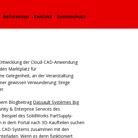
Referenzen
Kontakt
Datenschutz
Entwicklung der Cloud-
CAD
-Anwendung
en Marktplatz für
ine Gelegenheit, an der Veranstaltung
einer gewissen Verwunderung: Einige
er.
einem Blogbeitrag
Dassault Systèmes Big
ity & Enterprise Services des
Beispiel des SolidWorks PartSupply-
 in dem Portal nach 3D-Kaufteilen suchen
s
CAD
-Systems zusammen mit den
nterladen. Wenn es denn funktioniert.