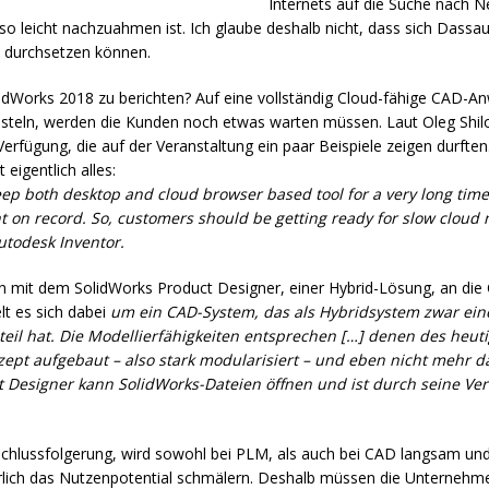
Internets auf die Suche nach N
so leicht nachzuahmen ist. Ich glaube deshalb nicht, dass sich Dass
d durchsetzen können.
dWorks 2018 zu berichten? Auf eine vollständig Cloud-fähige
CAD
-An
steln, werden die Kunden noch etwas warten müssen. Laut Oleg Shilo
rfügung, die auf der Veranstaltung ein paar Beispiele zeigen durften.
 eigentlich alles:
eep both desktop and cloud browser based tool for a very long time
 on record. So, customers should be getting ready for slow cloud 
utodesk Inventor.
n mit dem SolidWorks Product Designer, einer Hybrid-Lösung, an die 
lt es sich dabei
um ein
CAD
-System, das als Hybridsystem zwar ei
nteil hat. Die Modellierfähigkeiten entsprechen […] denen des heu
ept aufgebaut – also stark modularisiert – und eben nicht mehr da
 Designer kann SolidWorks-Dateien öffnen und ist durch seine Ver
Schlussfolgerung, wird sowohl bei
PLM
, als auch bei
CAD
langsam und
ürlich das Nutzenpotential schmälern. Deshalb müssen die Unterne