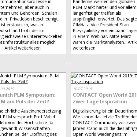
mmunikationsprozesse in
Pandemie werden den globalen
ternehmen, aber auch in
PLM-Markt härter und vor allem
tern und Behörden, Schulen
längerfristiger treffen als
d im Privatleben beschleunigt.
ursprünglich erwartet. Das sagte
 ist erstaunlich, was in
CIMdata Vice President Stan
utschland trotz der im
Przyzybilinsky vor ein paar Tage
rgleichsweise unterentwickelten
in einem Webinar. Mitte März
tzinfrastruktur alles möglich
waren die Marktanalysten...
Artik
....
Artikel weiterlesen
weiterlesen
.09.2019
10.07.2019
unich PLM Symposium:
CONTACT Open World 201
LM am Puls der Zeit?
Zwei Tage Inspiration
ne ehrliche Auseinandersetzung
Digitalisierung ist ein Dauerthem
t PLM versprach Prof. Vahid
Wie schon das letzte Treffen der
lehi von der Hochschule für
CONTACT Community vor zwei
gewandt Wissenschaften
Jahren stand auch die diesjährig
nchen bei der Eröffnung des
Open World wieder ganz im