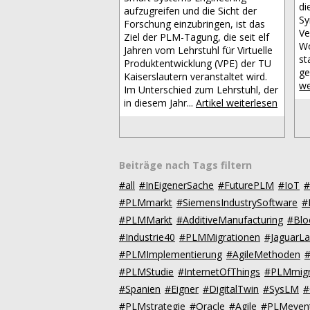
di
aufzugreifen und die Sicht der
Sy
Forschung einzubringen, ist das
Ve
Ziel der PLM-Tagung, die seit elf
Wo
Jahren vom Lehrstuhl für Virtuelle
st
Produktentwicklung (VPE) der TU
ge
Kaiserslautern veranstaltet wird.
we
Im Unterschied zum Lehrstuhl, der
in diesem Jahr...
Artikel weiterlesen
Beiträge nach Tags filtern
#all
#InEigenerSache
#FuturePLM
#IoT
#
#PLMmarkt
#SiemensIndustrySoftware
#
#PLMMarkt
#AdditiveManufacturing
#Blo
#Industrie40
#PLMMigrationen
#JaguarL
#PLMImplementierung
#AgileMethoden
#PLMStudie
#InternetOfThings
#PLMmigr
#Spanien
#Eigner
#DigitalTwin
#SysLM
#
#PLMstrategie
#Oracle
#Agile
#PLMeven