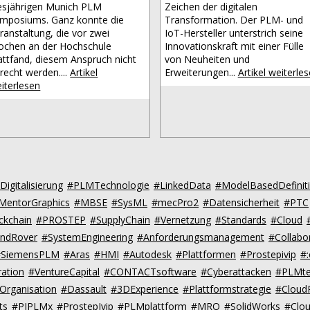
esjährigen Munich PLM
Zeichen der digitalen
mposiums. Ganz konnte die
Transformation. Der PLM- und
ranstaltung, die vor zwei
IoT-Hersteller unterstrich seine
chen an der Hochschule
Innovationskraft mit einer Fülle
attfand, diesem Anspruch nicht
von Neuheiten und
recht werden....
Artikel
Erweiterungen...
Artikel weiterle
iterlesen
Digitalisierung
#PLMTechnologie
#LinkedData
#ModelBasedDefinit
MentorGraphics
#MBSE
#SysML
#mecPro2
#Datensicherheit
#PTC
ckchain
#PROSTEP
#SupplyChain
#Vernetzung
#Standards
#Cloud
andRover
#SystemEngineering
#Anforderungsmanagement
#Collabo
#SiemensPLM
#Aras
#HMI
#Autodesk
#Plattformen
#Prostepivip
#
ation
#VentureCapital
#CONTACTsoftware
#Cyberattacken
#PLMte
Organisation
#Dassault
#3DExperience
#Plattformstrategie
#Clou
ts
#PIPLMx
#ProstepIvip
#PLMplattform
#MRO
#SolidWorks
#Clo