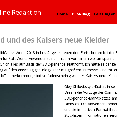
line Redaktion
Home
PLM-Blog
Leistungen
d und des Kaisers neue Kleider
lidWorks World 2018 in Los Angeles neben den Fortschritten bei der 
en für SolidWorks-Anwender seinen Traum von einem weltumspannend
rlich alles auf Basis der 3DExperience-Plattform. Ich hatte selber ke
ung auf den einschlägigen Blogs aber mit großem Interesse. Und mit 
oT daherkommen, sind so fadenscheinig wie des Kaisers neue Kleid
Oleg Shilovitsky erläutert in s
Dream
die Vorzüge der Commun
3DExperience-Marktplatzes am 
Dienstes. Die Anwender können
und sie im nativen Format ihre
Stücklisten-Informationen heru