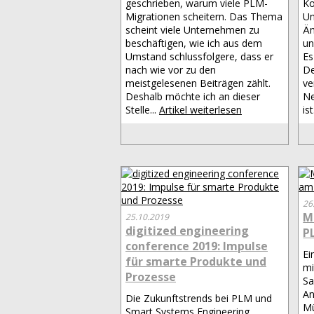
geschrieben, warum viele PLM-
Ko
Migrationen scheitern. Das Thema
Un
scheint viele Unternehmen zu
Äm
beschäftigen, wie ich aus dem
un
Umstand schlussfolgere, dass er
Es
nach wie vor zu den
De
meistgelesenen Beiträgen zählt.
ve
Deshalb möchte ich an dieser
Ne
Stelle...
Artikel weiterlesen
ist
26
M
25.10.2019
digitized engineering
P
conference 2019: Impulse
Ei
für smarte Produkte und
mi
Prozesse
Sa
An
Die Zukunftstrends bei PLM und
Mü
Smart Systems Engineering