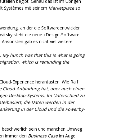
euteilen begibt. Genau das ist im Übrigen
ault Systèmes mit seinem
Marketplace
so
wendung, an der die Softwareentwickler
vitsky steht die neue xDesign-Software
 Ansonsten gab es nicht viel weitere
. My hunch was that this is what is going
migration, which is reminding the
Cloud-Experience herantasten. Wie Ralf
ne Cloud-Anbindung hat, aber auch einen
tigen Desktop-Systems. Im Unterschied zu
teibasiert, die Daten werden in der
ankerung in der Cloud und die Power’by-
 beschwerlich sein und manchen Umweg
hmen immer den
Business Case
im Auge