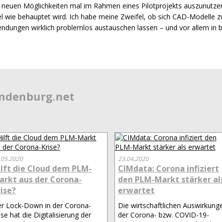
ie neuen Möglichkeiten mal im Rahmen eines Pilotprojekts auszunutze
 wie behauptet wird. Ich habe meine Zweifel, ob sich
CAD
-Modelle z
dungen wirklich problemlos austauschen lassen – und vor allem in b
endenburg.net
.05.2020
23.04.2020
ilft die Cloud dem PLM-
CIMdata: Corona infiziert
arkt aus der Corona-
den PLM-Markt stärker al
rise?
erwartet
r Lock-Down in der Corona-
Die wirtschaftlichen Auswirkung
ise hat die Digitalisierung der
der Corona- bzw. COVID-19-