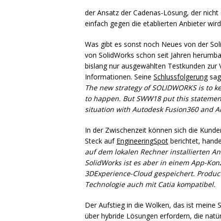
der Ansatz der Cadenas-Lösung, der nicht 
einfach gegen die etablierten Anbieter wir
Was gibt es sonst noch Neues von der Soli
von SolidWorks schon seit Jahren herumba
bislang nur ausgewählten Testkunden zur Ve
Informationen. Seine
Schlussfolgerung
sagt
The new strategy of
SOLIDWORKS
is to k
to happen. But SWW18 put this statement
situation with Autodesk Fusion360 and A
In der Zwischenzeit können sich die Kunde
Steck auf
EngineeringSpot
berichtet, hande
auf dem lokalen Rechner installierten A
SolidWorks ist es aber in einem App-Konz
3DExperience-Cloud gespeichert. Product
Technologie auch mit Catia kompatibel.
Der Aufstieg in die Wolken, das ist meine 
über hybride Lösungen erfordern, die nat