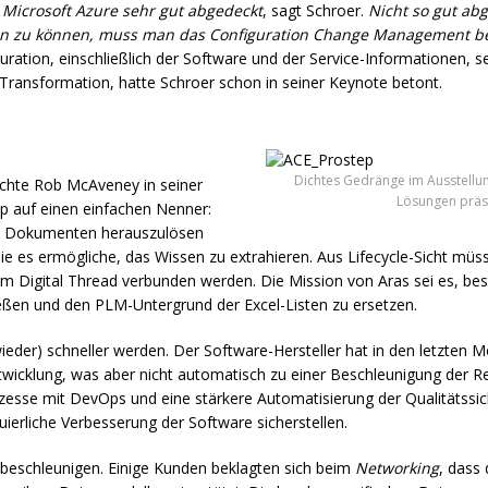
Microsoft Azure sehr gut abgedeckt
, sagt Schroer.
Nicht so gut abg
en zu können, muss man das Configuration Change Management b
tion, einschließlich der Software und der Service-Informationen, 
 Transformation, hatte Schroer schon in seiner Keynote betont.
Dichtes Gedränge im Ausstellun
achte Rob McAveney in seiner
Lösungen präse
p auf einen einfachen Nenner:
en Dokumenten herauszulösen
 die es ermögliche, das Wissen zu extrahieren. Aus Lifecycle-Sicht müs
em Digital Thread verbunden werden. Die Mission von Aras sei es, be
ießen und den
PLM
-Untergrund der Excel-Listen zu ersetzen.
wieder) schneller werden. Der Software-Hersteller hat in den letzten
ntwicklung, was aber nicht automatisch zu einer Beschleunigung der R
Prozesse mit DevOps und eine stärkere Automatisierung der Qualitätss
ierliche Verbesserung der Software sicherstellen.
beschleunigen. Einige Kunden beklagten sich beim
Networking
, dass