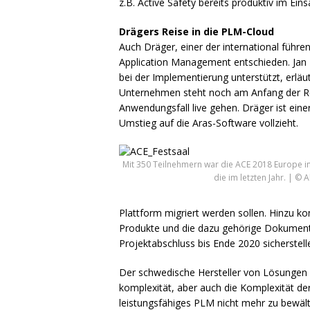
z.B. Active Safety bereits produktiv im Ein
Drägers Reise in die
PLM
-Cloud
Auch Dräger, einer der international führe
Application Management entschieden. Jan
bei der Implementierung unterstützt, erlä
Unternehmen steht noch am Anfang der Reis
Anwendungsfall live gehen. Dräger ist ein
Umstieg auf die Aras-Software vollzieht.
Mit 350 Teilnehmern war die ACE 2018 Europe 
die im letzten Jahr. | © 
Plattform migriert werden sollen. Hinzu k
Produkte und die dazu gehörige Dokument
Projektabschluss bis Ende 2020 sicherstell
Der schwedische Hersteller von Lösungen f
komplexität, aber auch die Komplexität d
leistungsfähiges
PLM
nicht mehr zu bewält