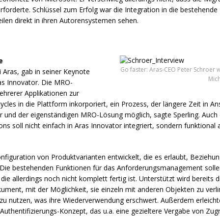
rforderte. Schlüssel zum Erfolg war die Integration in die bestehend
ilen direkt in ihren Autorensystemen sehen.
e
Go faster: Aras-CEO Peter Schroer 
 Aras, gab in seiner Keynote
Mic
as Innovator. Die
MRO
-
ehrerer Applikationen zur
ycles in die Plattform inkorporiert, ein Prozess, der längere Zeit in 
r und der eigenständigen
MRO
-Lösung möglich, sagte Sperling. Auch
soll nicht einfach in Aras Innovator integriert, sondern funktional 
onfiguration von Produktvarianten entwickelt, die es erlaubt, Bezieh
 Die bestehenden Funktionen für das Anforderungsmanagement sollen 
e allerdings noch nicht komplett fertig ist. Unterstützt wird bereits 
ment, mit der Möglichkeit, sie einzeln mit anderen Objekten zu verlink
zu nutzen, was ihre Wiederverwendung erschwert. Außerdem erleicht
Authentifizierungs-Konzept, das u.a. eine gezieltere Vergabe von Zugr