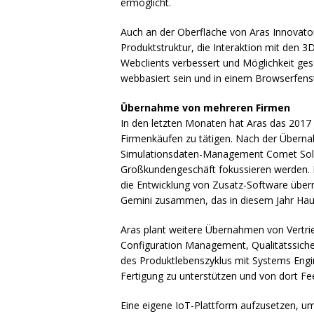
ermöglicht.
Auch an der Oberfläche von Aras Innovator
Produktstruktur, die Interaktion mit den 
Webclients verbessert und Möglichkeit ge
webbasiert sein und in einem Browserfenst
Übernahme von mehreren Firmen
In den letzten Monaten hat Aras das 201
Firmenkäufen zu tätigen. Nach der Über
Simulationsdaten-Management Comet Solutio
Großkundengeschäft fokussieren werden. Mi
die Entwicklung von Zusatz-Software übe
Gemini zusammen, das in diesem Jahr Hau
Aras plant weitere Übernahmen von Vertr
Configuration Management, Qualitätssiche
des Produktlebenszyklus mit Systems Engin
Fertigung zu unterstützen und von dort Fe
Eine eigene IoT-Plattform aufzusetzen, u