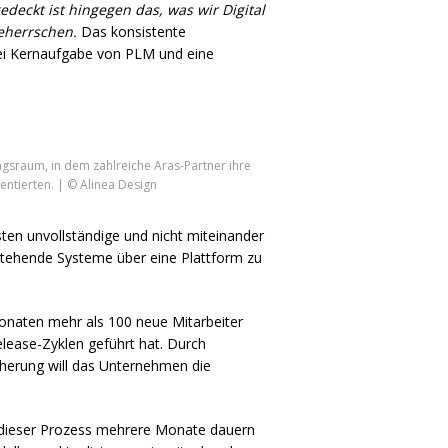
edeckt ist hingegen das, was wir Digital
eherrschen.
Das konsistente
sei Kernaufgabe von
PLM
und eine
gsraum, in dem zahlreiche Aras-Partner ihre
ntierten. | © Alinea Design
sten unvollständige und nicht miteinander
stehende Systeme über eine Plattform zu
 Monaten mehr als 100 neue Mitarbeiter
elease-Zyklen geführt hat. Durch
icherung will das Unternehmen die
 dieser Prozess mehrere Monate dauern