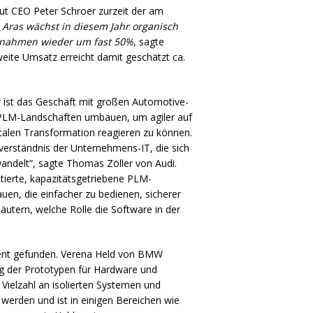
aut
CEO
Peter Schroer zurzeit der am
.
Aras wächst in diesem Jahr organisch
rnahmen wieder um fast 50%
, sagte
weite Umsatz erreicht damit geschätzt ca.
r ist das Geschäft mit großen Automotive-
PLM
-Landschaften umbauen, um agiler auf
talen Transformation reagieren zu können.
verständnis der Unternehmens-IT, die sich
andelt“, sagte Thomas Zöller von Audi.
tierte, kapazitätsgetriebene
PLM
-
en, die einfacher zu bedienen, sicherer
rläutern, welche Rolle die Software in der
ment gefunden. Verena Held von
BMW
ung der Prototypen für Hardware und
e Vielzahl an isolierten Systemen und
t werden und ist in einigen Bereichen wie