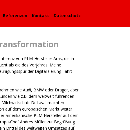
Referenzen
Kontakt
Datenschutz
 Transformation
onferenz von
PLM
-Hersteller Aras, die in
ucht als die des
Vorjahres
. Meine
unigungsspur der Digitalisierung Fahrt
nehmen wie Audi,
BMW
oder Dräger, aber
unden wie z.B. dem weltweit führenden
e Milchwirtschaft DeLaval machten
tion auf dem europäischen Markt weiter
 der amerikanische
PLM
-Hersteller auf dem
Europa-Chef Andres Müller zur Begrüßung
 ein Drittel des weltweiten Umsatzes auf