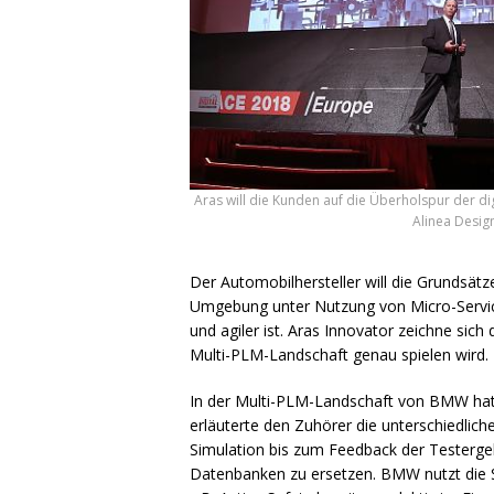
Aras will die Kunden auf die Überholspur der di
Alinea Desig
Der Automobilhersteller will die Grundsätz
Umgebung unter Nutzung von Micro-Services
und agiler ist. Aras Innovator zeichne sich 
Multi-
PLM
-Landschaft genau spielen wird.
In der Multi-
PLM
-Landschaft von
BMW
hat
erläuterte den Zuhörer die unterschiedlic
Simulation bis zum Feedback der Testerge
Datenbanken zu ersetzen.
BMW
nutzt die 