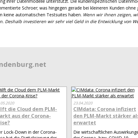
rung ihrer Datenmodelle unterstützt. Die kundenspezifischen Datenmod
entierte Schroer; was hingegen gerade bei kleineren Kunden ohne gro
en keine automatischen Testsuites haben.
Wenn wir ihnen zeigen, wi
n. Deshalb investieren wir sehr viel Geld in die Entwicklung von
endenburg.net
.05.2020
23.04.2020
ilft die Cloud dem PLM-
CIMdata: Corona infiziert
arkt aus der Corona-
den PLM-Markt stärker al
rise?
erwartet
r Lock-Down in der Corona-
Die wirtschaftlichen Auswirkung
ise hat die Digitalisierung der
der Corona- bzw. COVID-19-