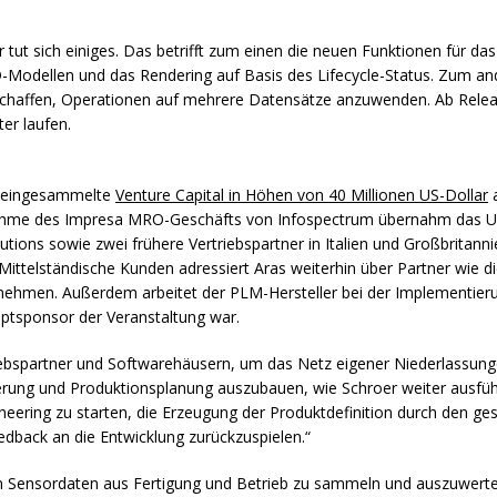
 tut sich einiges. Das betrifft zum einen die neuen Funktionen für da
3D-Modellen und das Rendering auf Basis des Lifecycle-Status. Zum a
schaffen, Operationen auf mehrere Datensätze anzuwenden. Ab Release
er laufen.
7 eingesammelte
Venture Capital in Höhen von 40 Millionen US-Dollar
a
nahme des Impresa
MRO
-Geschäfts von Infospectrum übernahm das U
ns sowie zwei frühere Vertriebspartner in Italien und Großbritannien
ttelständische Kunden adressiert Aras weiterhin über Partner wie die
rnehmen. Außerdem arbeitet der
PLM
-Hersteller bei der Implementie
ptsponsor der Veranstaltung war.
iebspartner und Softwarehäusern, um das Netz eigener Niederlassun
rung und Produktionsplanung auszubauen, wie Schroer weiter ausführ
eering zu starten, die Erzeugung der Produktdefinition durch den ge
edback an die Entwicklung zurückzuspielen.“
m Sensordaten aus Fertigung und Betrieb zu sammeln und auszuwerten,