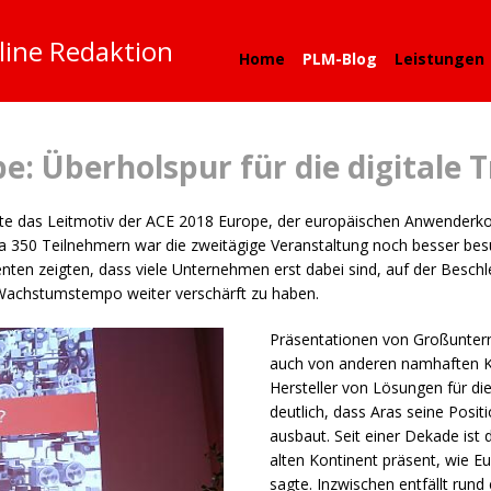
line Redaktion
Home
PLM-Blog
Leistungen
e: Überholspur für die digitale
te das Leitmotiv der
ACE
2018 Europe, der europäischen Anwenderk
a 350 Teilnehmern war die zweitägige Veranstaltung noch besser bes
ten zeigten, dass viele Unternehmen erst dabei sind, auf der Beschle
Wachstumstempo weiter verschärft zu haben.
Präsentationen von Großunter
auch von anderen namhaften K
Hersteller von Lösungen für di
deutlich, dass Aras seine Posi
ausbaut. Seit einer Dekade ist
alten Kontinent präsent, wie 
sagte. Inzwischen entfällt rund