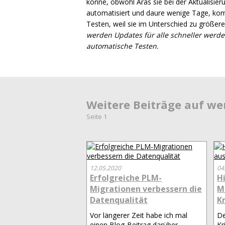
könne, obwohl Aras sie bei der Aktualisie
automatisiert und daure wenige Tage, komm
Testen, weil sie im Unterschied zu größer
werden Updates für alle schneller werde
automatische Testen.
Weitere Beiträge auf w
Seite 1
12.05.2020
04
Erfolgreiche PLM-
H
Migrationen verbessern die
M
Datenqualität
K
Vor längerer Zeit habe ich mal
De
einen Blog-Beitrag darüber
Kr