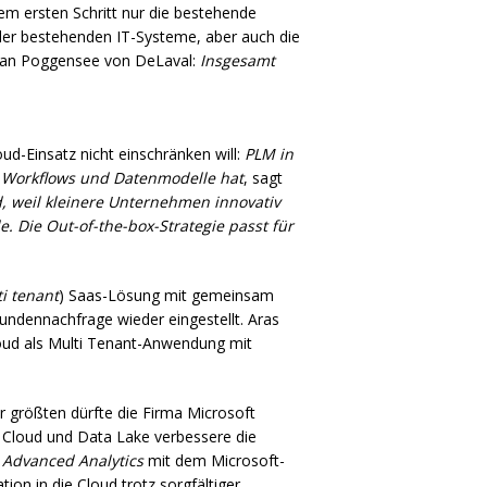
em ersten Schritt nur die bestehende
on der bestehenden IT-Systeme, aber auch die
tian Poggensee von DeLaval:
Insgesamt
oud-Einsatz nicht einschränken will:
PLM
in
e Workflows und Datenmodelle hat
, sagt
d, weil kleinere Unternehmen innovativ
. Die Out-of-the-box-Strategie passt für
i tenant
) Saas-Lösung mit gemeinsam
ndennachfrage wieder eingestellt. Aras
Cloud als Multi Tenant-Anwendung mit
r größten dürfte die Firma Microsoft
re Cloud und Data Lake verbessere die
e
Advanced Analytics
mit dem Microsoft-
ion in die Cloud trotz sorgfältiger