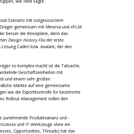
gruppen, wie Held sagte.
 Cloud-Szenario mit outgesourctem
er Dräger gemeinsam mit Minerva und xPLM
er besser die Reisepläne, denn das
erten
Design History File
der erste
er-Lösung Cadim bzw. Axalant, der den
räger so komplex macht ist die Tatsache,
wickelnde Geschäftseinheiten mit
 e6 und einem sehr großen
edliche Märkte auf eine gemeinsame
gen wie die Exportkontrolle für bestimmte
tes Rollout-Management sollen den
 die zunehmende Produktvarianz und -
 Prozesse und IT-Werkzeuge ohne ein
esses, Opportunities, Threads) hat das