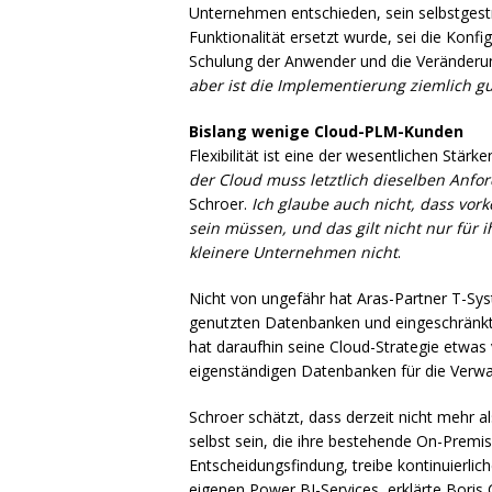
Unternehmen entschieden, sein selbstgest
Funktionalität ersetzt wurde, sei die Konfi
Schulung der Anwender und die Veränderun
aber ist die Implementierung ziemlich gu
Bislang wenige Cloud-
PLM
-Kunden
Flexibilität ist eine der wesentlichen Stär
der Cloud muss letztlich dieselben Anfo
Schroer.
Ich glaube auch nicht, dass vork
sein müssen, und das gilt nicht nur für 
kleinere Unternehmen nicht
.
Nicht von ungefähr hat Aras-Partner T-Sy
genutzten Datenbanken und eingeschränkte
hat daraufhin seine Cloud-Strategie etwas 
eigenständigen Datenbanken für die Verwa
Schroer schätzt, dass derzeit nicht mehr a
selbst sein, die ihre bestehende On-Premis
Entscheidungsfindung, treibe kontinuierli
eigenen Power BI-Services, erklärte Boris C