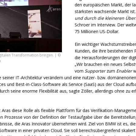
den europäischen Markt, der l
stärksten wachsende Markt ist
und durch die kleineren Übe
Schroer im Interview. Der welt
75 Millionen US-Dollar.
Ein wichtiger Wachstumstreibe
Kunden, die ihre bestehenden
gitalen Transformation bringen. | ©
die Herausforderungen der digi
n
„Wir brauchen ein neues Selbst
vom
Supporter
zum
Enabler
w
e seiner IT-Architektur verändern und eine nutzer- bzw. domänenorien
 und Best-in-Class-Software als Service (SaaS) aus der Cloud aufbau
durch seine enorme Flexibilität aus, sagte Zöller, allerdings ohne zu e
 Aras diese Rolle als flexible Plattform für das Verifikation-Manage
hen Prozesse von der Definition der Testaufgabe über die Bereitstell
bnisse, die Aras Innovator übernehmen wird. Ziel von
BMW
ist es, di
Software in einer privaten Cloud. Sie soll bereichsübergreifend skalier