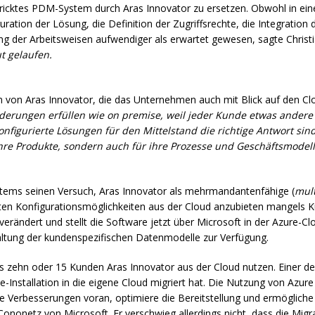
ricktes
PDM
-System durch Aras Innovator zu ersetzen. Obwohl in ein
guration der Lösung, die Definition der Zugriffsrechte, die Integrati
g der Arbeitsweisen aufwendiger als erwartet gewesen, sagte Chris
t gelaufen.
ken von Aras Innovator, die das Unternehmen auch mit Blick auf den Cl
rderungen erfüllen wie on premise, weil jeder Kunde etwas ander
onfigurierte Lösungen für den Mittelstand die richtige Antwort sin
ihre Produkte, sondern auch für ihre Prozesse und Geschäftsmodelle
stems seinen Versuch, Aras Innovator als mehrmandantenfähige (
mult
n Konfigurationsmöglichkeiten aus der Cloud anzubieten mangels Ku
verändert und stellt die Software jetzt über Microsoft in der Azure-
ltung der kundenspezifischen Datenmodelle zur Verfügung.
ls zehn oder 15 Kunden Aras Innovator aus der Cloud nutzen. Einer de
e-Installation in die eigene Cloud migriert hat. Die Nutzung von Azu
che Verbesserungen voran, optimiere die Bereitstellung und ermöglich
ononetz von Microsoft. Er verschwieg allerdings nicht, dass die Migrat