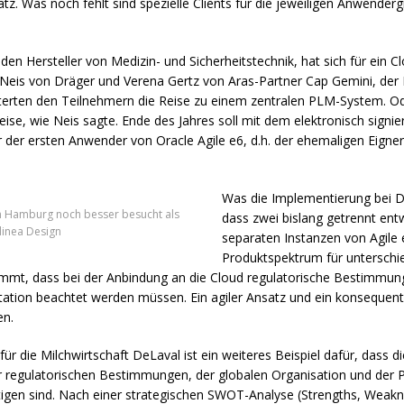
satz. Was noch fehlt sind spezielle Clients für die jeweiligen Anwender
nden Hersteller von Medizin- und Sicherheitstechnik, hat sich für ein
 Neis von Dräger und Verena Gertz von Aras-Partner Cap Gemini, d
uterten den Teilnehmern die Reise zu einem zentralen
PLM
-System. Od
e, wie Neis sagte. Ende des Jahres soll mit dem elektronisch signi
er der ersten Anwender von Oracle Agile e6, d.h. der ehemaligen Eign
Was die Implementierung bei D
in Hamburg noch besser besucht als
dass zwei bislang getrennt ent
Alinea Design
separaten Instanzen von Agile
Produktspektrum für unterschi
ommt, dass bei der Anbindung an die Cloud regulatorische Bestimmun
ation beachtet werden müssen. Ein agiler Ansatz und ein konsequen
en.
ür die Milchwirtschaft DeLaval ist ein weiteres Beispiel dafür, dass
er regulatorischen Bestimmungen, der globalen Organisation und der
igen sind. Nach einer strategischen
SWOT
-Analyse (Strengths, Weakn