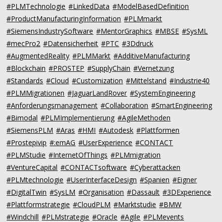
#PLMTechnologie
#LinkedData
#ModelBasedDefinition
#ProductManufacturingInformation
#PLMmarkt
#SiemensIndustrySoftware
#MentorGraphics
#MBSE
#SysML
#mecPro2
#Datensicherheit
#PTC
#3Ddruck
#AugmentedReality
#PLMMarkt
#AdditiveManufacturing
#Blockchain
#PROSTEP
#SupplyChain
#Vernetzung
#Standards
#Cloud
#Customization
#Mittelstand
#Industrie40
#PLMMigrationen
#JaguarLandRover
#SystemEngineering
#Anforderungsmanagement
#Collaboration
#SmartEngineering
#Bimodal
#PLMImplementierung
#AgileMethoden
#SiemensPLM
#Aras
#HMI
#Autodesk
#Plattformen
#Prostepivip
#:emAG
#UserExperience
#CONTACT
#PLMStudie
#InternetOfThings
#PLMmigration
#VentureCapital
#CONTACTsoftware
#Cyberattacken
#PLMtechnologie
#UserInterfaceDesign
#Spanien
#Eigner
#DigitalTwin
#SysLM
#Organisation
#Dassault
#3DExperience
#Plattformstrategie
#CloudPLM
#Marktstudie
#BMW
#Windchill
#PLMstrategie
#Oracle
#Agile
#PLMevents